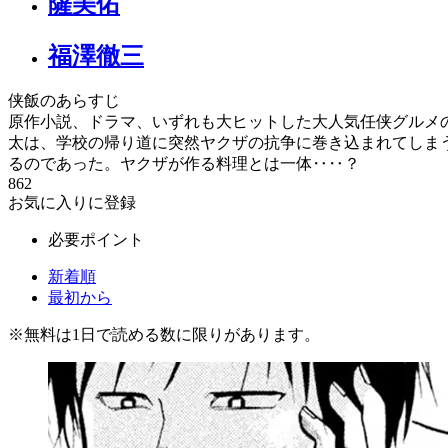
薩美佑
福澤徹三
侠飯のあらすじ
原作小説、ドラマ、いずれも大ヒットした大人気任侠グルメの
太は、学校の帰り道に突然ヤクザの抗争に巻き込まれてしまう
るのであった。ヤクザが作る料理とは一体‥‥？
862
お気に入りに登録
必要ポイント
新着順
最初から
※
無料
は1日で読める数に限りがあります。