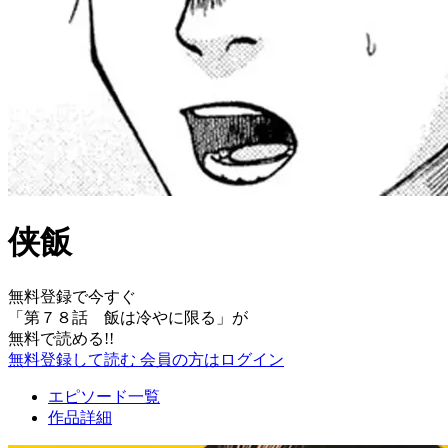
侠飯
無料登録で今すぐ
「
第７８話 飯は冷やに限る
」が
無料で読める!!
無料登録して読む
会員の方はログイン
エピソード一覧
作品詳細