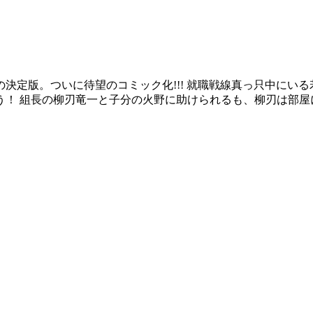
決定版。ついに待望のコミック化!!! 就職戦線真っ只中にい
！ 組長の柳刃竜一と子分の火野に助けられるも、柳刃は部屋