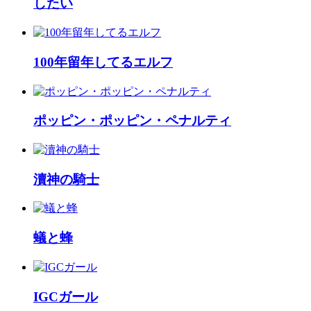
したい
100年留年してるエルフ
ポッピン・ポッピン・ペナルティ
瀆神の騎士
蟻と蜂
IGCガール