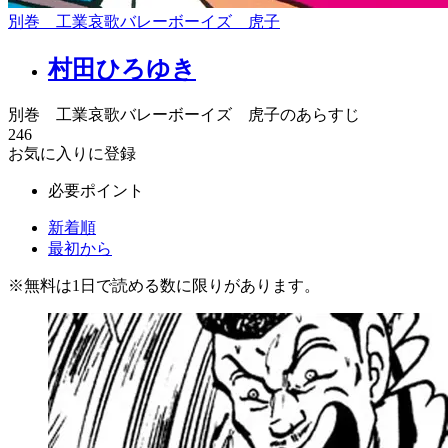
別巻 工業哀歌バレーボーイズ 虎子
村田ひろゆき
別巻 工業哀歌バレーボーイズ 虎子のあらすじ
246
お気に入りに登録
必要ポイント
新着順
最初から
※
無料
は1日で読める数に限りがあります。