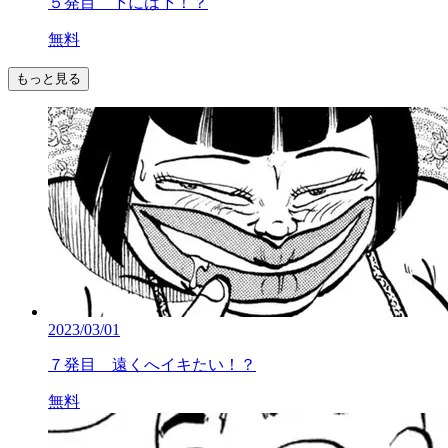
５発目 下には下！？
無料
もっと見る
2023/03/01
７発目 遠くへイキたい！？
無料