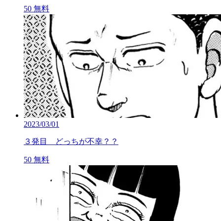
50
無料
2023/03/01
３発目 どっちが不幸？？
50
無料