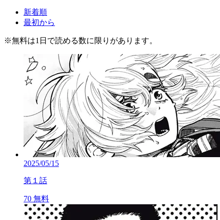
新着順
最初から
※
無料
は1日で読める数に限りがあります。
2025/05/15
第１話
70
無料