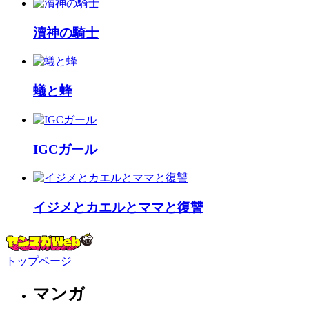
瀆神の騎士
蟻と蜂
IGCガール
イジメとカエルとママと復讐
トップページ
マンガ