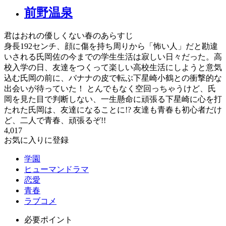
前野温泉
君はおれの優しくない春のあらすじ
身長192センチ、顔に傷を持ち周りから「怖い人」だと勘違
いされる氏岡佐の今までの学生生活は寂しい日々だった。高
校入学の日、友達をつくって楽しい高校生活にしようと意気
込む氏岡の前に、バナナの皮で転ぶ下星崎小鶴との衝撃的な
出会いが待っていた！ とんでもなく空回っちゃうけど、氏
岡を見た目で判断しない、一生懸命に頑張る下星崎に心を打
たれた氏岡は、友達になることに!? 友達も青春も初心者だけ
ど、二人で青春、頑張るぞ!!
4,017
お気に入りに登録
学園
ヒューマンドラマ
恋愛
青春
ラブコメ
必要ポイント