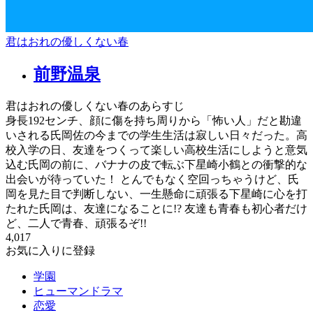
君はおれの優しくない春
前野温泉
君はおれの優しくない春のあらすじ
身長192センチ、顔に傷を持ち周りから「怖い人」だと勘違
いされる氏岡佐の今までの学生生活は寂しい日々だった。高
校入学の日、友達をつくって楽しい高校生活にしようと意気
込む氏岡の前に、バナナの皮で転ぶ下星崎小鶴との衝撃的な
出会いが待っていた！ とんでもなく空回っちゃうけど、氏
岡を見た目で判断しない、一生懸命に頑張る下星崎に心を打
たれた氏岡は、友達になることに!? 友達も青春も初心者だけ
ど、二人で青春、頑張るぞ!!
4,017
お気に入りに登録
学園
ヒューマンドラマ
恋愛