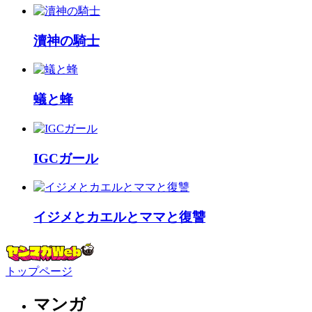
瀆神の騎士
蟻と蜂
IGCガール
イジメとカエルとママと復讐
トップページ
マンガ