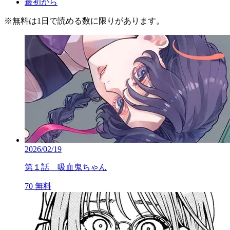
最初から
※
無料
は1日で読める数に限りがあります。
2026/02/19
第１話 吸血鬼ちゃん
70
無料