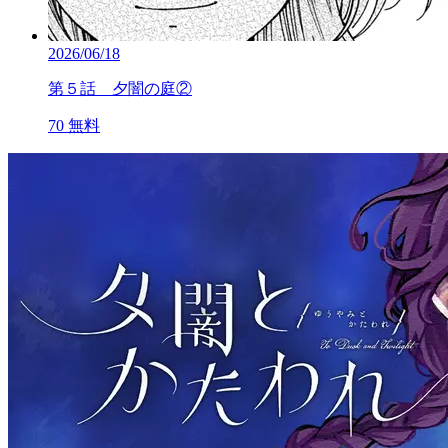
2026/06/18
第５話 夕闇の庭②
70
無料