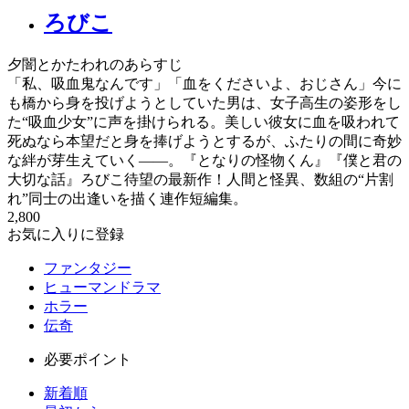
ろびこ
夕闇とかたわれのあらすじ
「私、吸血鬼なんです」「血をくださいよ、おじさん」今に
も橋から身を投げようとしていた男は、女子高生の姿形をし
た“吸血少女”に声を掛けられる。美しい彼女に血を吸われて
死ぬなら本望だと身を捧げようとするが、ふたりの間に奇妙
な絆が芽生えていく――。『となりの怪物くん』『僕と君の
大切な話』ろびこ待望の最新作！人間と怪異、数組の“片割
れ”同士の出逢いを描く連作短編集。
2,800
お気に入りに登録
ファンタジー
ヒューマンドラマ
ホラー
伝奇
必要ポイント
新着順