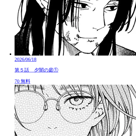
2026/06/18
第５話 夕闇の庭①
70
無料