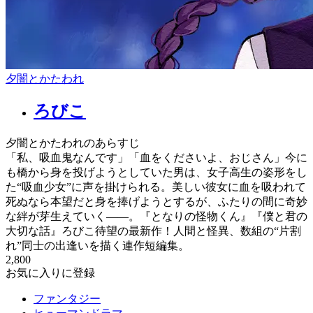
夕闇とかたわれ
ろびこ
夕闇とかたわれのあらすじ
「私、吸血鬼なんです」「血をくださいよ、おじさん」今に
も橋から身を投げようとしていた男は、女子高生の姿形をし
た“吸血少女”に声を掛けられる。美しい彼女に血を吸われて
死ぬなら本望だと身を捧げようとするが、ふたりの間に奇妙
な絆が芽生えていく――。『となりの怪物くん』『僕と君の
大切な話』ろびこ待望の最新作！人間と怪異、数組の“片割
れ”同士の出逢いを描く連作短編集。
2,800
お気に入りに登録
ファンタジー