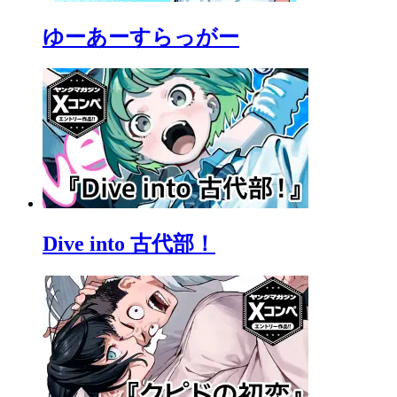
ゆーあーすらっがー
Dive into 古代部！