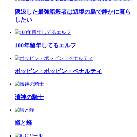
隠退した最強暗殺者は辺境の島で静かに暮ら
したい
100年留年してるエルフ
ポッピン・ポッピン・ペナルティ
瀆神の騎士
蟻と蜂