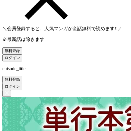
＼会員登録すると、人気マンガが
全話無料
で読めます!!／
※最新話は除きます
無料登録
ログイン
episode_title
無料登録
ログイン