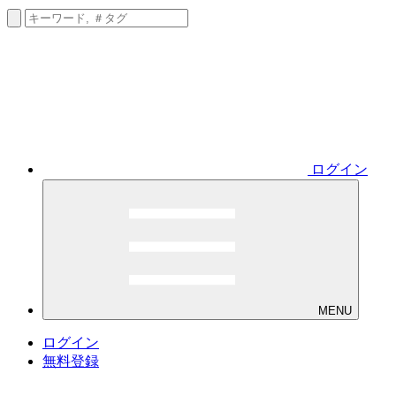
ログイン
MENU
ログイン
無料登録