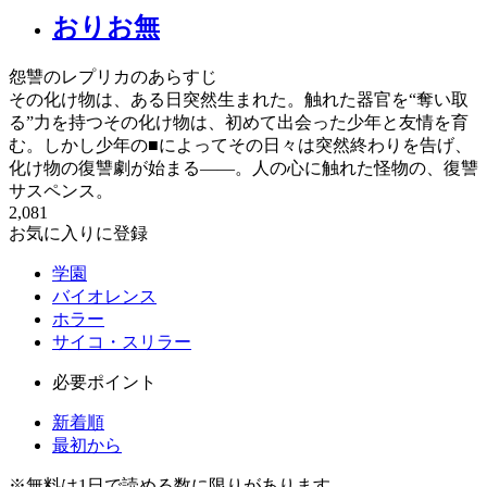
おりお無
怨讐のレプリカのあらすじ
その化け物は、ある日突然生まれた。触れた器官を“奪い取
る”力を持つその化け物は、初めて出会った少年と友情を育
む。しかし少年の■によってその日々は突然終わりを告げ、
化け物の復讐劇が始まる――。人の心に触れた怪物の、復讐
サスペンス。
2,081
お気に入りに登録
学園
バイオレンス
ホラー
サイコ・スリラー
必要ポイント
新着順
最初から
※
無料
は1日で読める数に限りがあります。