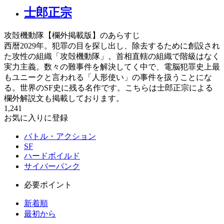
士郎正宗
攻殻機動隊【欄外掲載版】のあらすじ
西暦2029年。犯罪の目を探し出し、除去するために創設され
た攻性の組織「攻殻機動隊」。首相直轄の組織で階級はなく
実力主義。数々の難事件を解決してく中で、電脳犯罪史上最
もユニークと言われる「人形使い」の事件を扱うことにな
る。世界のSF史に残る名作です。こちらは士郎正宗による
欄外解説文も掲載しております。
1,241
お気に入りに登録
バトル・アクション
SF
ハードボイルド
サイバーパンク
必要ポイント
新着順
最初から