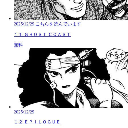
2025/12/29
こちらを読んでいます
１１ ＧＨＯＳＴ ＣＯＡＳＴ
無料
2025/12/29
１２ ＥＰＩＬＯＧＵＥ