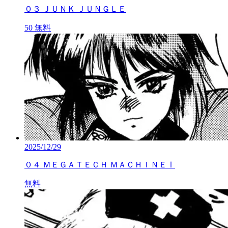
０３ ＪＵＮＫ ＪＵＮＧＬＥ
50
無料
2025/12/29
０４ ＭＥＧＡＴＥＣＨ ＭＡＣＨＩＮＥⅠ
無料