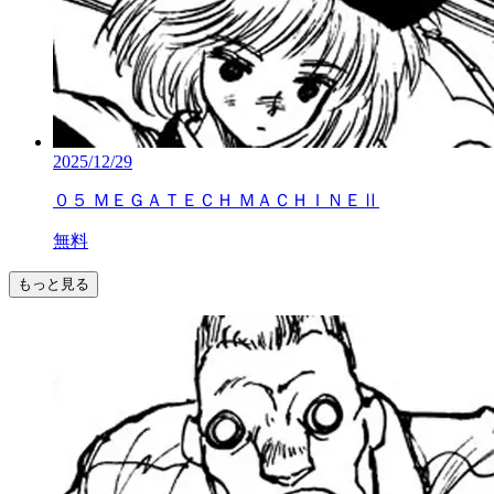
2025/12/29
０５ ＭＥＧＡＴＥＣＨ ＭＡＣＨＩＮＥⅡ
無料
もっと見る