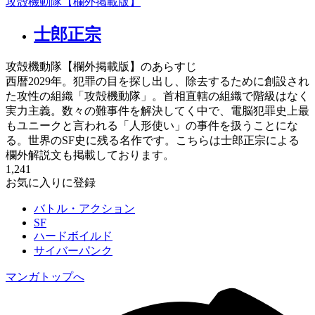
攻殻機動隊【欄外掲載版】
士郎正宗
攻殻機動隊【欄外掲載版】のあらすじ
西暦2029年。犯罪の目を探し出し、除去するために創設され
た攻性の組織「攻殻機動隊」。首相直轄の組織で階級はなく
実力主義。数々の難事件を解決してく中で、電脳犯罪史上最
もユニークと言われる「人形使い」の事件を扱うことにな
る。世界のSF史に残る名作です。こちらは士郎正宗による
欄外解説文も掲載しております。
1,241
お気に入りに登録
バトル・アクション
SF
ハードボイルド
サイバーパンク
マンガトップへ