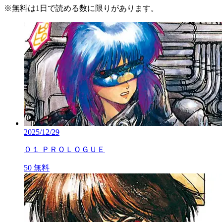
※
無料
は1日で読める数に限りがあります。
2025/12/29
０１ ＰＲＯＬＯＧＵＥ
50
無料