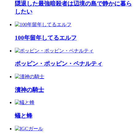
隠退した最強暗殺者は辺境の島で静かに暮ら
したい
100年留年してるエルフ
ポッピン・ポッピン・ペナルティ
瀆神の騎士
蟻と蜂