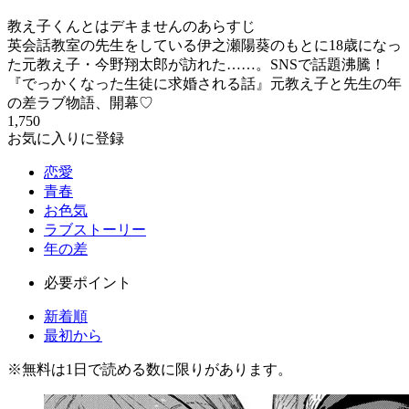
教え子くんとはデキませんのあらすじ
英会話教室の先生をしている伊之瀬陽葵のもとに18歳になっ
た元教え子・今野翔太郎が訪れた……。SNSで話題沸騰！
『でっかくなった生徒に求婚される話』元教え子と先生の年
の差ラブ物語、開幕♡
1,750
お気に入りに登録
恋愛
青春
お色気
ラブストーリー
年の差
必要ポイント
新着順
最初から
※
無料
は1日で読める数に限りがあります。