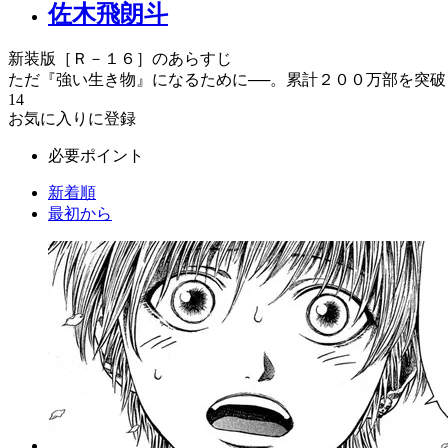
佐木飛朗斗
新装版［Ｒ－１６］のあらすじ
ただ『強い生き物』になるために──。累計２００万部を突
14
お気に入りに登録
必要ポイント
新着順
最初から