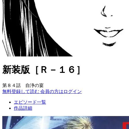
新装版［Ｒ－１６］
第８４話 自浄の宴
無料登録して読む
会員の方はログイン
エピソード一覧
作品詳細