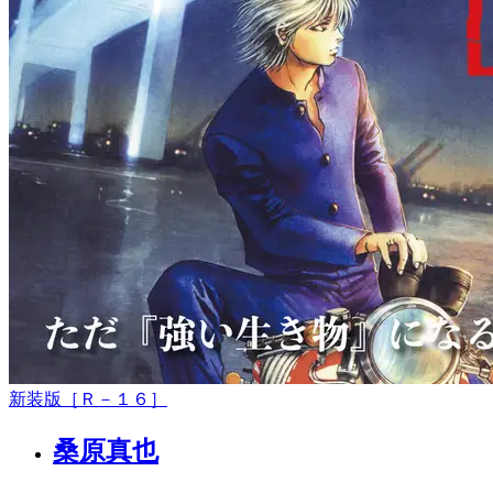
新装版［Ｒ－１６］
桑原真也