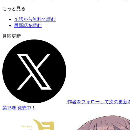
もっと見る
１話から無料で読む
最新話を読む
月曜更新
作者をフォローして次の更新
第
15
巻 発売中！