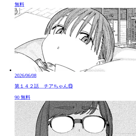
無料
2026/06/08
第１４２話 チアちゃん⑬
90
無料