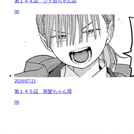
第１４４話 ジト目ちゃん㉒
90
2026/07/21
第１４５話 前髪ちゃん㉘
90