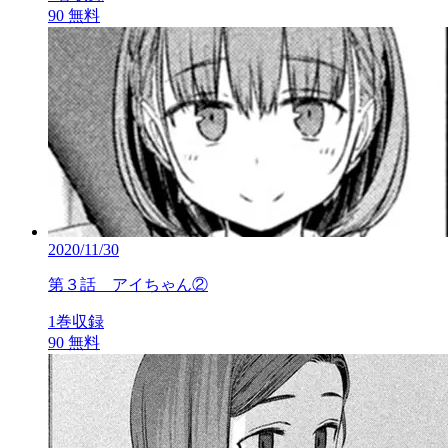
90
無料
2020/11/30
第３話 アイちゃん②
1巻収録
90
無料