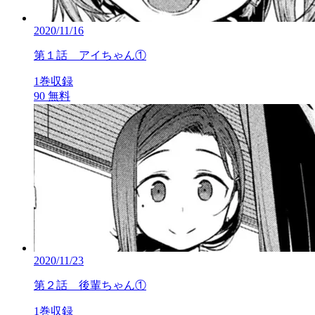
2020/11/16
第１話 アイちゃん①
1巻収録
90
無料
2020/11/23
第２話 後輩ちゃん①
1巻収録