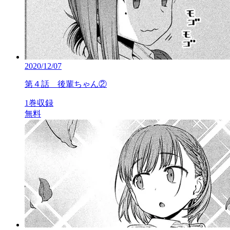
2020/12/07
第４話 後輩ちゃん②
1巻収録
無料