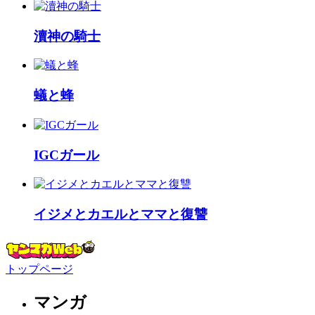
瀆神の騎士
蟻と蜂
IGCガール
イジメとカエルとママと復讐
トップページ
マンガ