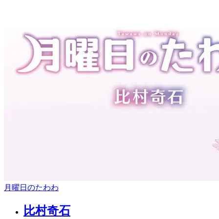
月曜日のたわわ
比村奇石