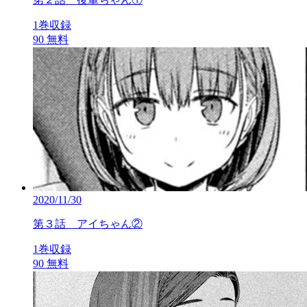
1巻収録
90
無料
2020/11/30
第３話 アイちゃん②
1巻収録
90
無料