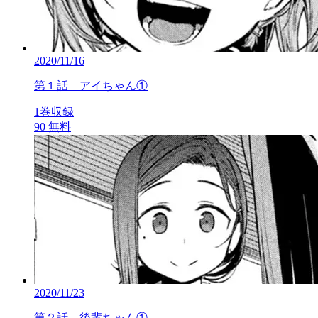
2020/11/16
第１話 アイちゃん①
1巻収録
90
無料
2020/11/23
第２話 後輩ちゃん①