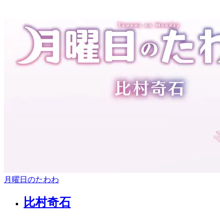
月曜日のたわわ
比村奇石