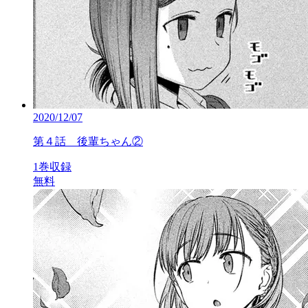
2020/12/07
第４話 後輩ちゃん②
1巻収録
無料