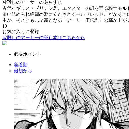
皆殺しのアーサーのあらすじ
古代イギリス・ブリテン島。エクスターの町を守る騎士モル
追い詰められ絶望の淵に立たされるモルドレッド。だがそこ
主か、それとも…!? 新たなる「アーサー王伝説」の幕が上がる
19
お気に入りに登録
皆殺しのアーサーの単行本はこちらから
必要ポイント
新着順
最初から