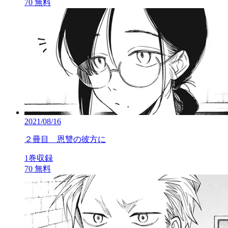
70
無料
2021/08/16
２冊目 恩讐の彼方に
1巻収録
70
無料