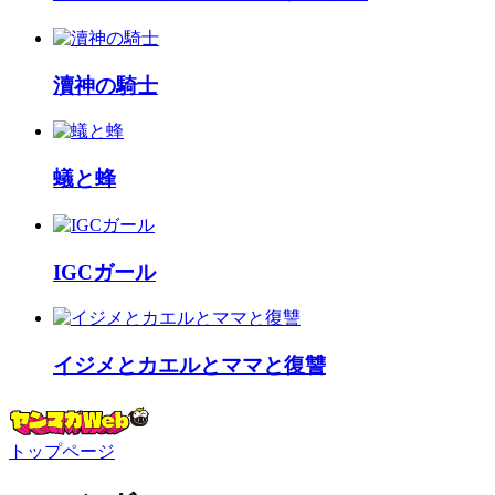
瀆神の騎士
蟻と蜂
IGCガール
イジメとカエルとママと復讐
トップページ