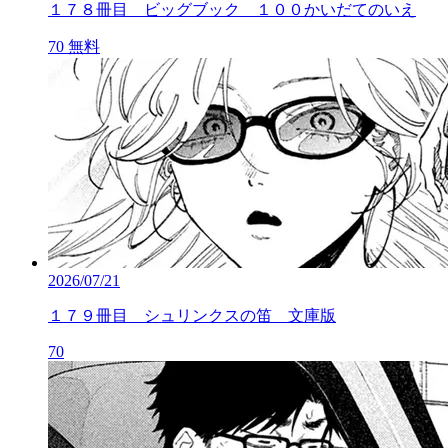
１７８冊目 ビッグブック １００かいだてのいえ
70
無料
2026/07/21
１７９冊目 シュリンクスの笛 文庫版
70