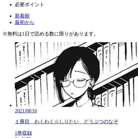
必要ポイント
新着順
最初から
※
無料
は1日で読める数に限りがあります。
2021/08/16
１冊目 わくわく☆しりたい どうぶつのなぞ
1巻収録