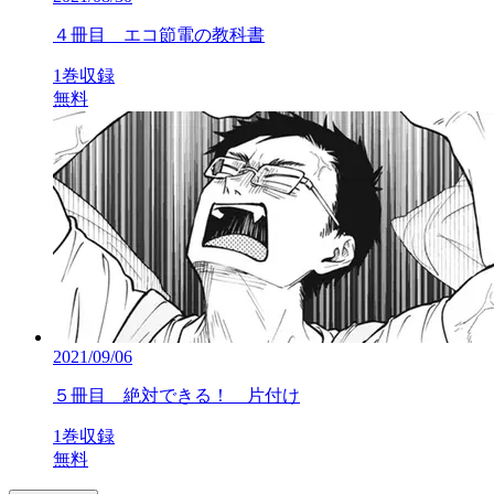
４冊目 エコ節電の教科書
1巻収録
無料
2021/09/06
５冊目 絶対できる！ 片付け
1巻収録
無料