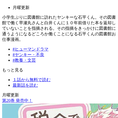
月曜更新
小学生ぶりに図書館に訪れたヤンキーな石平くん。その図書
館で働く早瀬丸さんと白井くんに１０年前借りた本を返却し
ていないことを指摘される。その指摘をきっかけに図書館に
通うようになるどころか働くことになる石平くんの図書館お
仕事漫画。
#ヒューマンドラマ
#ヤンキー・不良
#教養・文芸
もっと見る
１話から無料で読む
最新話を読む
月曜更新
第
20
巻 発売中！