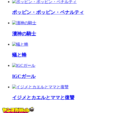
ポッピン・ポッピン・ペナルティ
瀆神の騎士
蟻と蜂
IGCガール
イジメとカエルとママと復讐