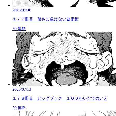
2026/07/06
１７７冊目 暑さに負けない健康術
70
無料
2026/07/13
１７８冊目 ビッグブック １００かいだてのいえ
70
無料