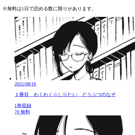
※
無料
は1日で読める数に限りがあります。
2021/08/16
１冊目 わくわく☆しりたい どうぶつのなぞ
1巻収録
70
無料