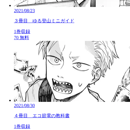
2021/08/23
３冊目 ゆる登山ミニガイド
1巻収録
70
無料
2021/08/30
４冊目 エコ節電の教科書
1巻収録