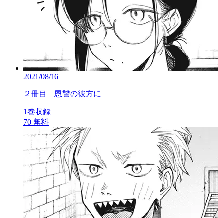
2021/08/16
２冊目 恩讐の彼方に
1巻収録
70
無料