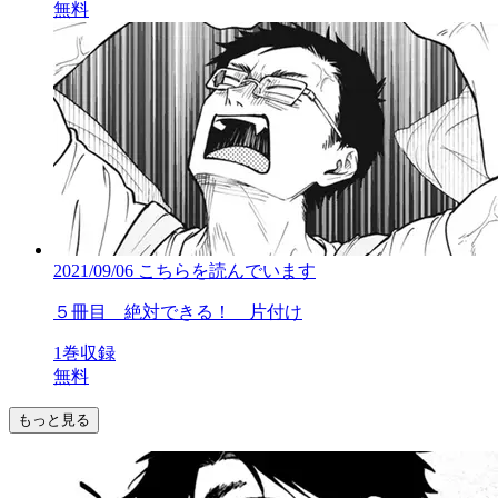
無料
2021/09/06
こちらを読んでいます
５冊目 絶対できる！ 片付け
1巻収録
無料
もっと見る