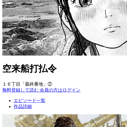
空来船打払令
１６丁目「最終番地」②
無料登録して読む
会員の方はログイン
エピソード一覧
作品詳細