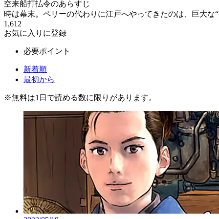
空来船打払令のあらすじ
時は幕末。ペリーの代わりに江戸へやってきたのは、巨大な“空
1,612
お気に入りに登録
必要ポイント
新着順
最初から
※
無料
は1日で読める数に限りがあります。