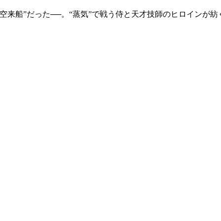
来船”だった──。“蒸気”で戦う侍と天才技師のヒロインが紡ぐ