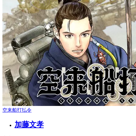
空来船打払令
加藤文孝