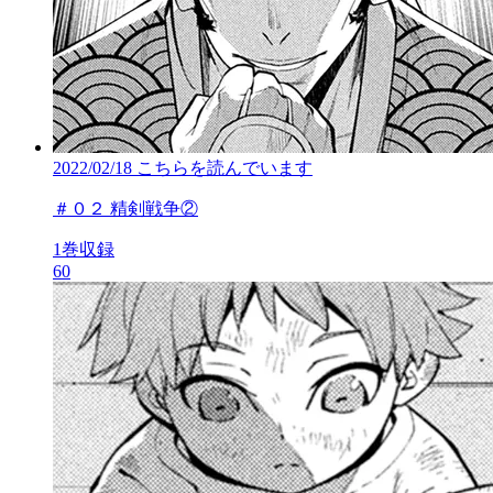
2022/02/18
こちらを読んでいます
＃０２ 精剣戦争②
1巻収録
60