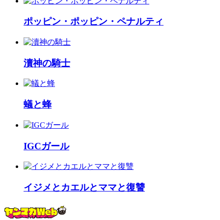
ポッピン・ポッピン・ペナルティ
瀆神の騎士
蟻と蜂
IGCガール
イジメとカエルとママと復讐