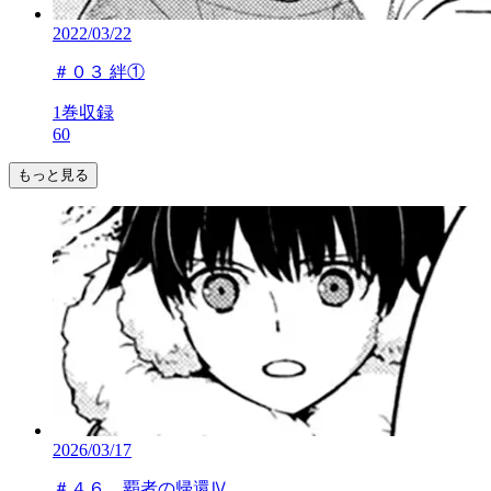
2022/03/22
＃０３ 絆①
1巻収録
60
もっと見る
2026/03/17
＃４６ 覇者の帰還Ⅳ