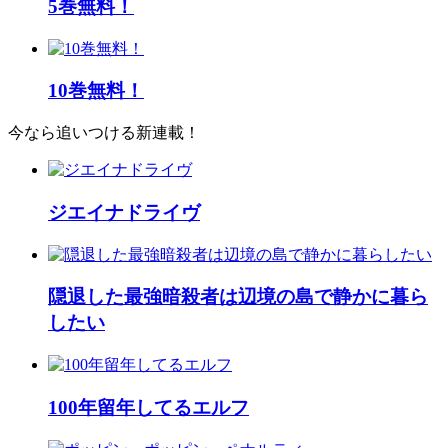
5巻無料！
10巻無料！
今なら追いつける新連載！
ジエイナドライヴ
隠退した最強暗殺者は辺境の島で静かに暮ら
したい
100年留年してるエルフ