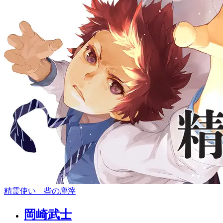
精霊使い 些の塵滓
岡崎武士