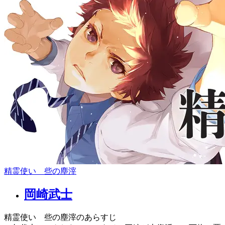
精霊使い 些の塵滓
岡崎武士
精霊使い 些の塵滓のあらすじ