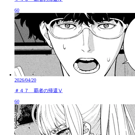
60
2026/04/20
＃４７ 覇者の帰還Ⅴ
60