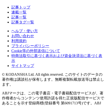
記事トップ
連載一覧
記事一覧
記事タグ一覧
ヘルプ・使い方
お問い合わせ
利用規約
プライバシーポリシー
Cookie等の外部送信について
特商法取引に基づく表示および資金決済法に基づく表
示
サイトマップ
© KODANSHA Ltd. All rights reserved. このサイトのデータの
著作権は講談社が保有します。無断複製転載放送等は禁止し
ます。
ABJマークは、この電子書店・電子書籍配信サービスが、著
作権者からコンテンツ使用許諾を得た正規版配信サービスで
あることを示す登録商標(登録番号 第6091713号)です。ABJ