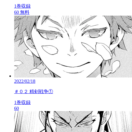
1巻収録
60
無料
2022/02/18
＃０２ 精剣戦争①
1巻収録
60