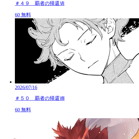
＃４９ 覇者の帰還Ⅶ
60
無料
2026/07/16
＃５０ 覇者の帰還Ⅷ
60
無料