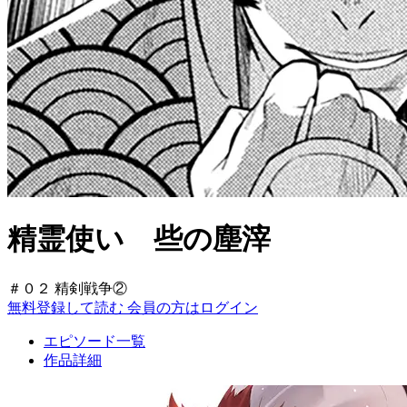
精霊使い 些の塵滓
＃０２ 精剣戦争②
無料登録して読む
会員の方はログイン
エピソード一覧
作品詳細