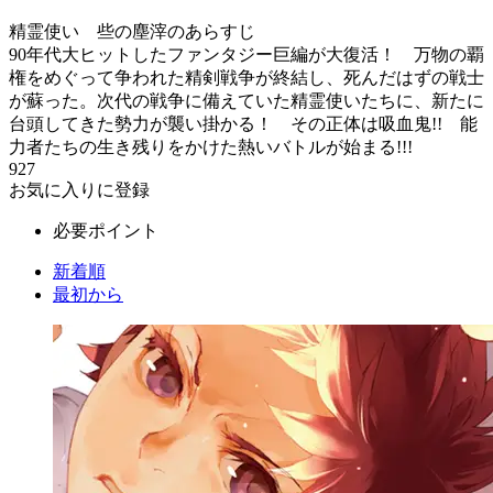
精霊使い 些の塵滓のあらすじ
90年代大ヒットしたファンタジー巨編が大復活！ 万物の覇
権をめぐって争われた精剣戦争が終結し、死んだはずの戦士
が蘇った。次代の戦争に備えていた精霊使いたちに、新たに
台頭してきた勢力が襲い掛かる！ その正体は吸血鬼!! 能
力者たちの生き残りをかけた熱いバトルが始まる!!!
927
お気に入りに登録
必要ポイント
新着順
最初から