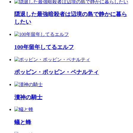
隠退した最強暗殺者は辺境の島で静かに暮ら
したい
100年留年してるエルフ
ポッピン・ポッピン・ペナルティ
瀆神の騎士
蟻と蜂