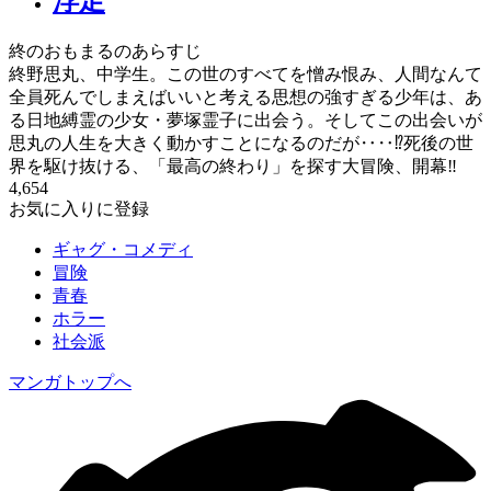
浮足
終のおもまるのあらすじ
終野思丸、中学生。この世のすべてを憎み恨み、人間なんて
全員死んでしまえばいいと考える思想の強すぎる少年は、あ
る日地縛霊の少女・夢塚霊子に出会う。そしてこの出会いが
思丸の人生を大きく動かすことになるのだが‥‥⁉死後の世
界を駆け抜ける、「最高の終わり」を探す大冒険、開幕‼
4,654
お気に入りに登録
ギャグ・コメディ
冒険
青春
ホラー
社会派
マンガトップへ