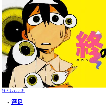
終のおもまる
浮足