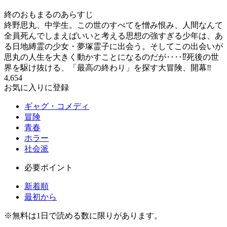
終のおもまるのあらすじ
終野思丸、中学生。この世のすべてを憎み恨み、人間なんて
全員死んでしまえばいいと考える思想の強すぎる少年は、あ
る日地縛霊の少女・夢塚霊子に出会う。そしてこの出会いが
思丸の人生を大きく動かすことになるのだが‥‥⁉死後の世
界を駆け抜ける、「最高の終わり」を探す大冒険、開幕‼
4,654
お気に入りに登録
ギャグ・コメディ
冒険
青春
ホラー
社会派
必要ポイント
新着順
最初から
※
無料
は1日で読める数に限りがあります。