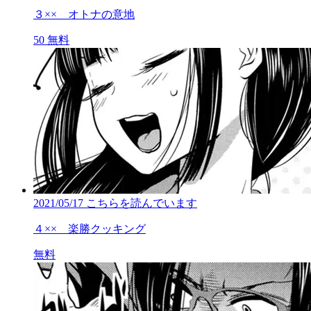
３×× オトナの意地
50
無料
2021/05/17
こちらを読んでいます
４×× 楽勝クッキング
無料