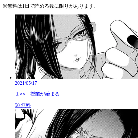
※
無料
は1日で読める数に限りがあります。
2021/05/17
１×× 授業が始まる
50
無料