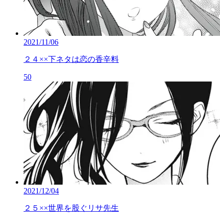
2021/11/06
２４××下ネタは恋の香辛料
50
2021/12/04
２５××世界を股ぐリサ先生