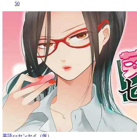
50
英語××センセイ（仮）