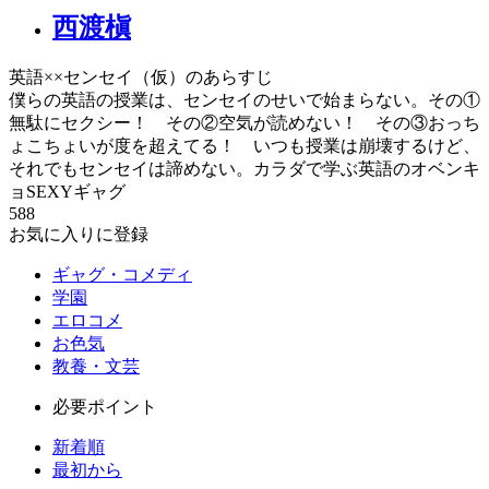
西渡槇
英語××センセイ（仮）のあらすじ
僕らの英語の授業は、センセイのせいで始まらない。その①
無駄にセクシー！ その②空気が読めない！ その③おっち
ょこちょいが度を超えてる！ いつも授業は崩壊するけど、
それでもセンセイは諦めない。カラダで学ぶ英語のオベンキ
ョSEXYギャグ
588
お気に入りに登録
ギャグ・コメディ
学園
エロコメ
お色気
教養・文芸
必要ポイント
新着順
最初から