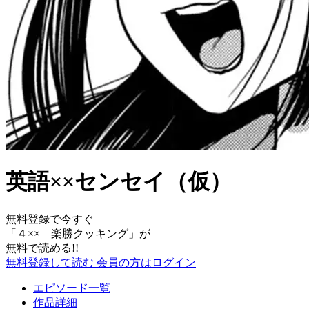
英語××センセイ（仮）
無料登録で今すぐ
「
４×× 楽勝クッキング
」が
無料で読める!!
無料登録して読む
会員の方はログイン
エピソード一覧
作品詳細