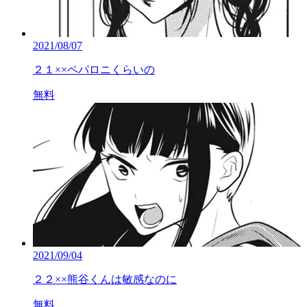
2021/08/07
２１××ペパロニくらいの
無料
2021/09/04
２２××熊谷くんは敏感なのに
無料