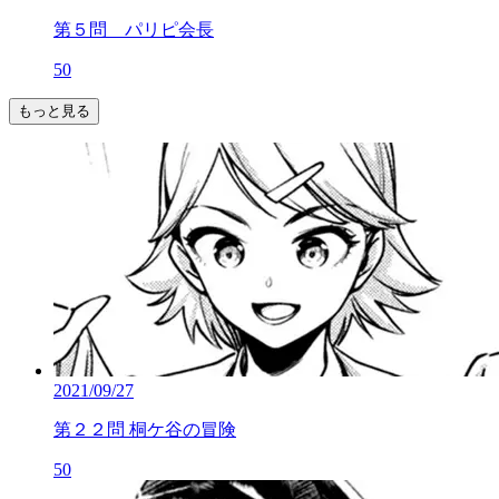
第５問 パリピ会長
50
もっと見る
2021/09/27
第２２問 桐ケ谷の冒険
50