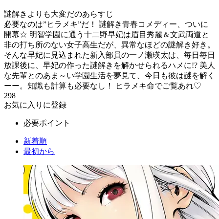
謎解きよりも大変だのあらすじ
必要なのは”ヒラメキ”だ！ 謎解き青春コメディー、ついに
開幕☆ 明智学園に通う十二野早妃は眉目秀麗＆文武両道と
非の打ち所のない女子高生だが、異常なほどの謎解き好き。
そんな早妃に見込まれた新入部員の一ノ瀬瑛太は、毎日毎日
放課後に、早妃の作った謎解きを解かせられるハメに!? 美人
な先輩とのあま～い学園生活を夢見て、今日も彼は謎を解く
ーー。知識も計算も必要なし！ ヒラメキ命でご覧あれ♡
298
お気に入りに登録
必要ポイント
新着順
最初から