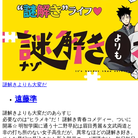
謎解きよりも大変だ
遠藤準
謎解きよりも大変だのあらすじ
必要なのは”ヒラメキ”だ！ 謎解き青春コメディー、ついに
開幕☆ 明智学園に通う十二野早妃は眉目秀麗＆文武両道と
非の打ち所のない女子高生だが、異常なほどの謎解き好き。