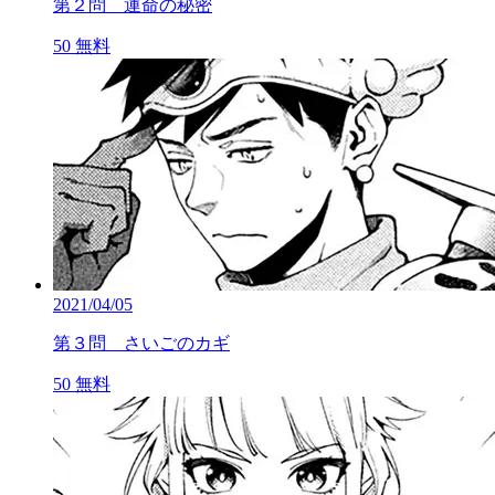
第２問 運命の秘密
50
無料
2021/04/05
第３問 さいごのカギ
50
無料