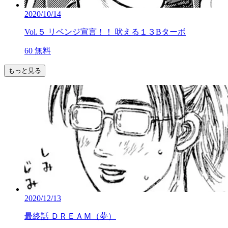
2020/10/14
Vol.５ リベンジ宣言！！ 吠える１３Bターボ
60
無料
もっと見る
2020/12/13
最終話 ＤＲＥＡＭ（夢）