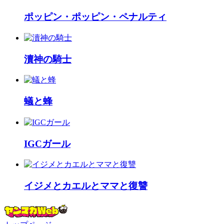
ポッピン・ポッピン・ペナルティ
瀆神の騎士
蟻と蜂
IGCガール
イジメとカエルとママと復讐