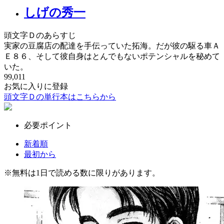
しげの秀一
頭文字Ｄのあらすじ
実家の豆腐店の配達を手伝っていた拓海。だが彼の駆る車Ａ
Ｅ８６、そして彼自身はとんでもないポテンシャルを秘めて
いた。
99,011
お気に入りに登録
頭文字Ｄの単行本はこちらから
必要ポイント
新着順
最初から
※
無料
は1日で読める数に限りがあります。