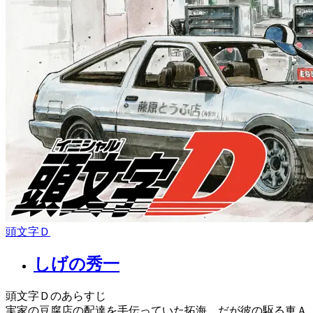
頭文字Ｄ
しげの秀一
頭文字Ｄのあらすじ
実家の豆腐店の配達を手伝っていた拓海。だが彼の駆る車Ａ