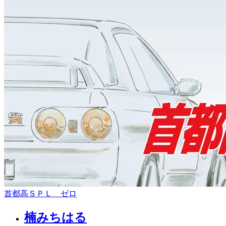
首都高ＳＰＬ ゼロ
楠みちはる