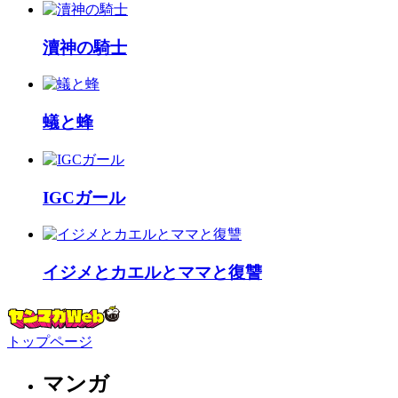
瀆神の騎士
蟻と蜂
IGCガール
イジメとカエルとママと復讐
トップページ
マンガ