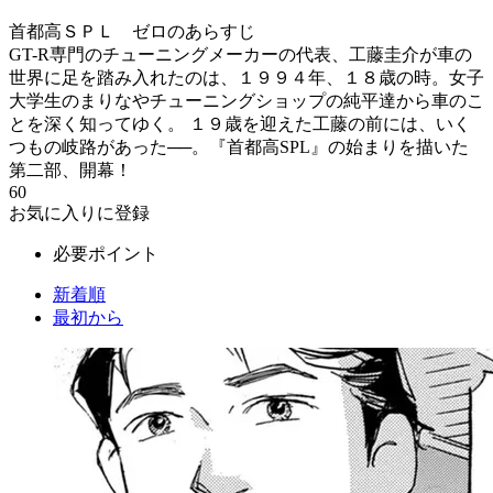
首都高ＳＰＬ ゼロのあらすじ
GT-R専門のチューニングメーカーの代表、工藤圭介が車の
世界に足を踏み入れたのは、１９９４年、１８歳の時。女子
大学生のまりなやチューニングショップの純平達から車のこ
とを深く知ってゆく。 １９歳を迎えた工藤の前には、いく
つもの岐路があった──。『首都高SPL』の始まりを描いた
第二部、開幕！
60
お気に入りに登録
必要ポイント
新着順
最初から