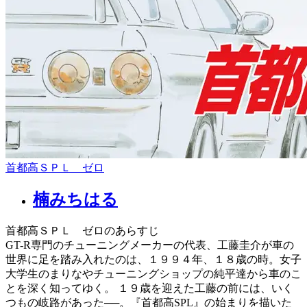
首都高ＳＰＬ ゼロ
楠みちはる
首都高ＳＰＬ ゼロのあらすじ
GT-R専門のチューニングメーカーの代表、工藤圭介が車の
世界に足を踏み入れたのは、１９９４年、１８歳の時。女子
大学生のまりなやチューニングショップの純平達から車のこ
とを深く知ってゆく。 １９歳を迎えた工藤の前には、いく
つもの岐路があった──。『首都高SPL』の始まりを描いた