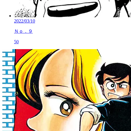
2022/03/10
Ｎｏ．９
50