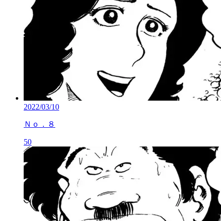
2022/03/10
Ｎｏ．８
50