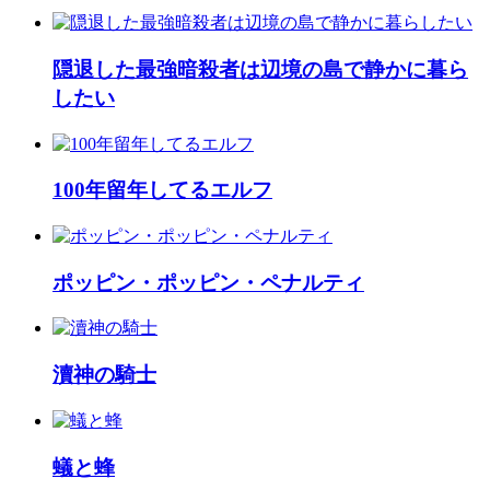
隠退した最強暗殺者は辺境の島で静かに暮ら
したい
100年留年してるエルフ
ポッピン・ポッピン・ペナルティ
瀆神の騎士
蟻と蜂