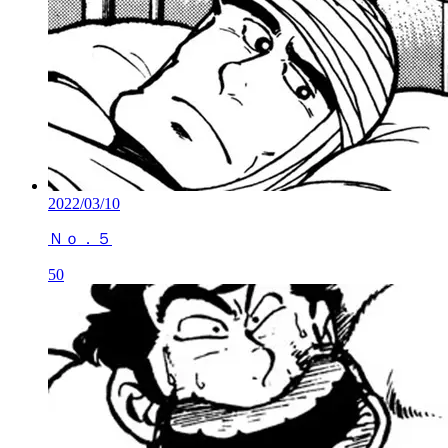
2022/03/10
Ｎｏ．５
50