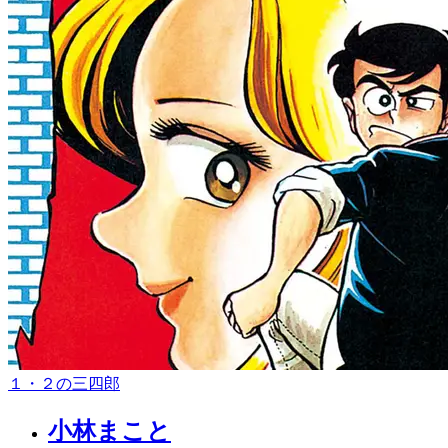
１・２の三四郎
小林まこと