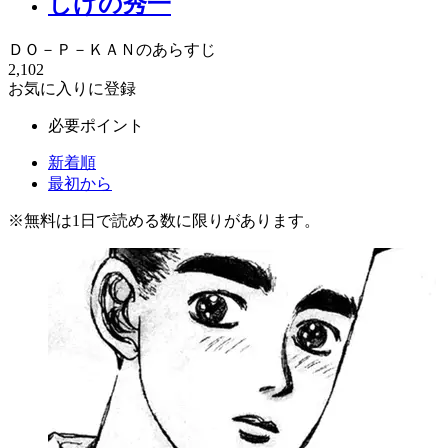
しげの秀一
ＤＯ－Ｐ－ＫＡＮのあらすじ
2,102
お気に入りに登録
必要ポイント
新着順
最初から
※
無料
は1日で読める数に限りがあります。