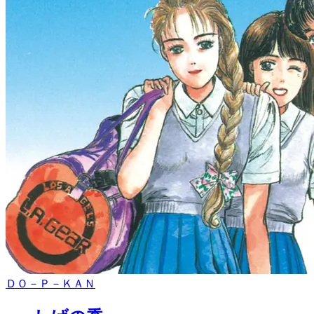
ＤＯ－Ｐ－ＫＡＮ