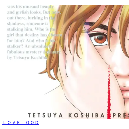
ＬＯＶＥ ＧＯＤ