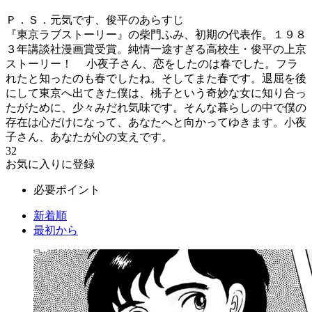
Ｐ．Ｓ．元気です、俊平のあらすじ
『東京ラブストーリー』の柴門ふみ、初期の代表作。１９８
３年講談社漫画賞受賞。純情一途すぎる高校生・俊平の上京
ストーリー！ 小夜子さん、恋をしたのは春でした。フラ
れたと知ったのも春でしたね。そしてまた春です。退屈を後
にして東京へ出てきた僕は、桃子という奇妙な女に知り合っ
たがために、少々みだれ気味です。そんな暮らしの中で僕の
存在は心だけになって、あなたへと向かってゆきます。小夜
子さん、あなたが心の支えです。
32
お気に入りに登録
必要ポイント
新着順
最初から