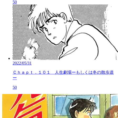
50
2022/05/31
Ｃｈａｐｔ．１０１ 人生劇場ーもしくは冬の散歩道
ー
50