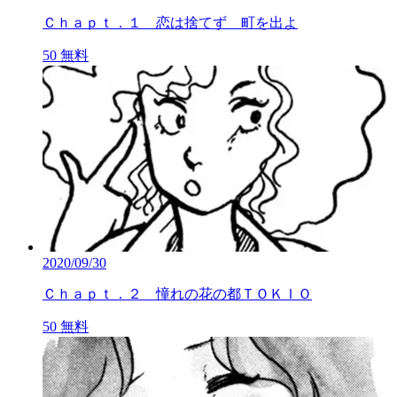
Ｃｈａｐｔ．１ 恋は捨てず 町を出よ
50
無料
2020/09/30
Ｃｈａｐｔ．２ 憧れの花の都ＴＯＫＩＯ
50
無料