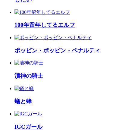
100年留年してるエルフ
ポッピン・ポッピン・ペナルティ
瀆神の騎士
蟻と蜂
IGCガール