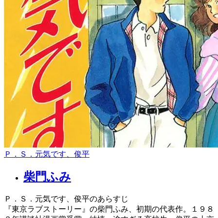
Ｐ．Ｓ．元気です、俊平
柴門ふみ
Ｐ．Ｓ．元気です、俊平のあらすじ
『東京ラブストーリー』の柴門ふみ、初期の代表作。１９８