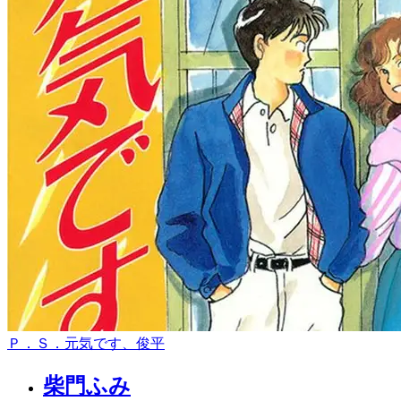
Ｐ．Ｓ．元気です、俊平
柴門ふみ