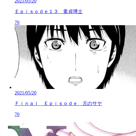
2021/05/20
Ｅｐｉｓｏｄｅ１３ 童貞博士
70
2021/05/20
Ｆｉｎａｌ Ｅｐｉｓｏｄｅ 元のサヤ
70