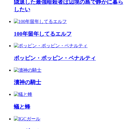
隠退した最強暗殺者は辺境の島で静かに暮ら
したい
100年留年してるエルフ
ポッピン・ポッピン・ペナルティ
瀆神の騎士
蟻と蜂