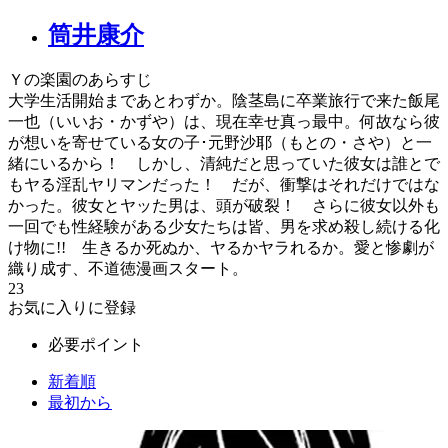
筒井康介
Ｙの楽園のあらすじ
大学生活開始まであとわずか。陰茎島に卒業旅行で来た飯尾
一也（いいお・かずや）は、現在幸せ真っ最中。何故なら彼
が想いを寄せている女の子･元野沙耶（もとの・さや）と一
緒にいるから！ しかし、清純だと思っていた彼女は誰とで
もヤる淫乱ヤリマンだった！ だが、衝撃はそれだけではな
かった。彼女とヤッた男は、頭が破裂！ さらに彼女以外も
一回でも性経験がある少女たちは皆、男を求め殺し続ける化
け物に!! 生きるか死ぬか、ヤるかヤラれるか。愛と惨劇が
織り成す、不道徳漫画スタート。
23
お気に入りに登録
必要ポイント
新着順
最初から