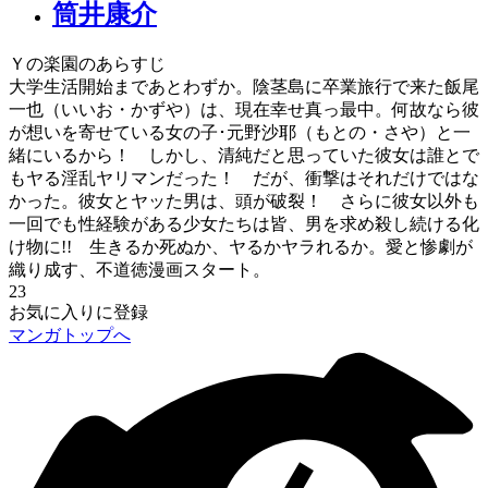
筒井康介
Ｙの楽園のあらすじ
大学生活開始まであとわずか。陰茎島に卒業旅行で来た飯尾
一也（いいお・かずや）は、現在幸せ真っ最中。何故なら彼
が想いを寄せている女の子･元野沙耶（もとの・さや）と一
緒にいるから！ しかし、清純だと思っていた彼女は誰とで
もヤる淫乱ヤリマンだった！ だが、衝撃はそれだけではな
かった。彼女とヤッた男は、頭が破裂！ さらに彼女以外も
一回でも性経験がある少女たちは皆、男を求め殺し続ける化
け物に!! 生きるか死ぬか、ヤるかヤラれるか。愛と惨劇が
織り成す、不道徳漫画スタート。
23
お気に入りに登録
マンガトップへ