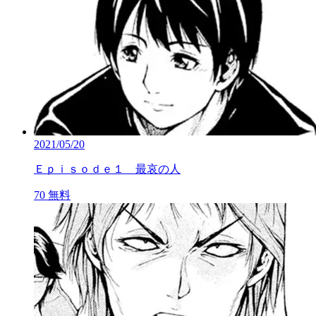
2021/05/20
Ｅｐｉｓｏｄｅ１ 最哀の人
70
無料