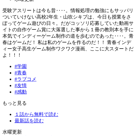
受験アスリートは今も昔‥‥。情報処理の勉強にもサッパリ
ついていけない高校2年生・山吹シキブは、今日も授業をさ
ぼってゲーム遊びの日々。だがコッソリ応募していた動画サ
イトの自作ゲーム賞に大落選した事から１冊の教則本を手に
本気でインディーゲーム制作の道を歩むのであった‥‥。青
春はゲームだ！ 私は私のゲームを作るのだ！！ 青春インデ
ィー女子高生ゲーム制作ワクワク漫画、ここに大スタートだ
よ！！！
#学園
#青春
#ラブコメ
#友情
#感動
もっと見る
１話から無料で読む
最新話を読む
水曜更新