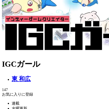
IGCガール
東 和広
147
お気に入りに登録
連載
水曜更新