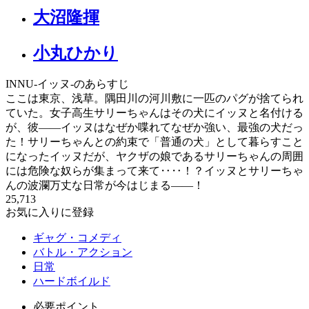
大沼隆揮
小丸ひかり
INNU-イッヌ-のあらすじ
ここは東京、浅草。隅田川の河川敷に一匹のパグが捨てられ
ていた。女子高生サリーちゃんはその犬にイッヌと名付ける
が、彼――イッヌはなぜか喋れてなぜか強い、最強の犬だっ
た！サリーちゃんとの約束で「普通の犬」として暮らすこと
になったイッヌだが、ヤクザの娘であるサリーちゃんの周囲
には危険な奴らが集まって来て‥‥！？イッヌとサリーちゃ
んの波瀾万丈な日常が今はじまる――！
25,713
お気に入りに登録
ギャグ・コメディ
バトル・アクション
日常
ハードボイルド
必要ポイント