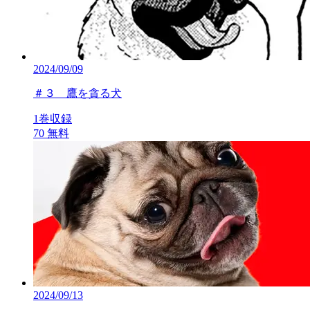
2024/09/09
＃３ 鷹を貪る犬
1巻収録
70
無料
2024/09/13