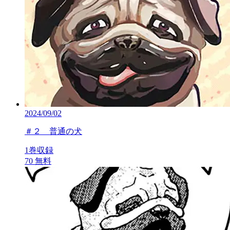
2024/09/02
＃２ 普通の犬
1巻収録
70
無料