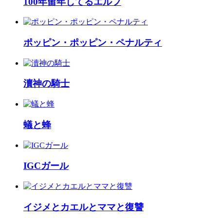
100年留年してるエルフ
ポッピン・ポッピン・ペナルティ
瀆神の騎士
蟻と蜂
IGCガール
イジメとカエルとママと復讐