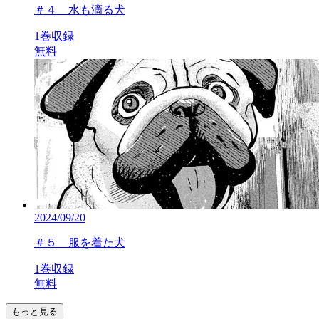
＃４ 水も滴る犬
1巻収録
無料
2024/09/20
＃５ 服を着た犬
1巻収録
無料
もっと見る