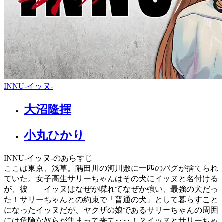
INNU-イッヌ-
大沼隆揮
小丸ひかり
INNU-イッヌ-のあらすじ
ここは東京、浅草。隅田川の河川敷に一匹のパグが捨てられ
ていた。女子高生サリーちゃんはその犬にイッヌと名付ける
が、彼――イッヌはなぜか喋れてなぜか強い、最強の犬だっ
た！サリーちゃんとの約束で「普通の犬」として暮らすこと
になったイッヌだが、ヤクザの娘であるサリーちゃんの周囲
には危険な奴らが集まって来て‥‥！？イッヌとサリーちゃ