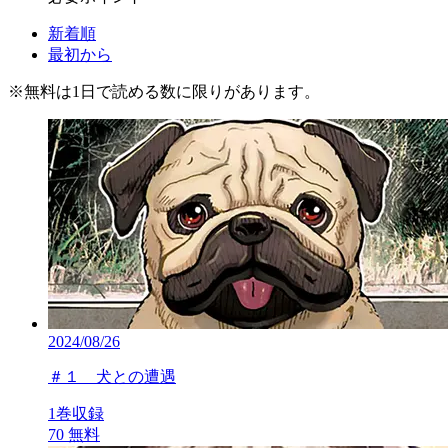
新着順
最初から
※
無料
は1日で読める数に限りがあります。
2024/08/26
＃１ 犬との遭遇
1巻収録
70
無料