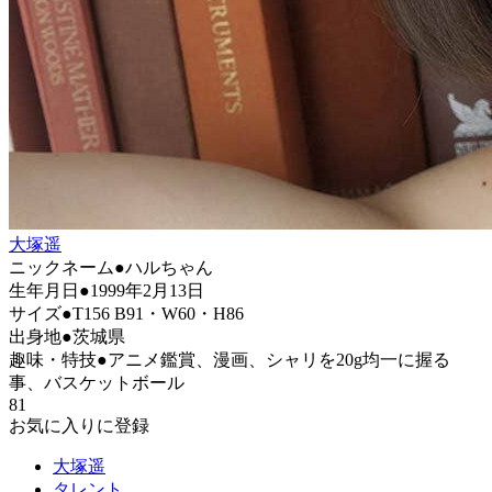
大塚遥
ニックネーム●ハルちゃん
生年月日●1999年2月13日
サイズ●T156 B91・W60・H86
出身地●茨城県
趣味・特技●アニメ鑑賞、漫画、シャリを20g均一に握る
事、バスケットボール
81
お気に入りに登録
大塚遥
タレント