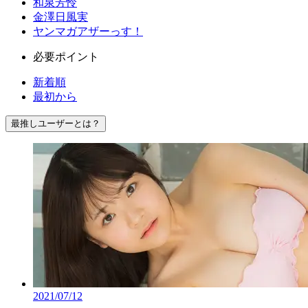
和泉芳怜
金澤日風実
ヤンマガアザーっす！
必要ポイント
新着順
最初から
最推しユーザーとは？
2021/07/12