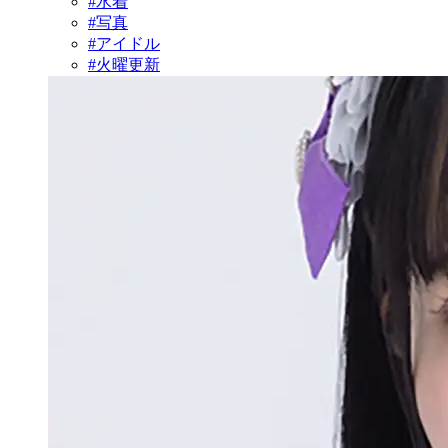
#水着
#写真
#アイドル
#火曜更新