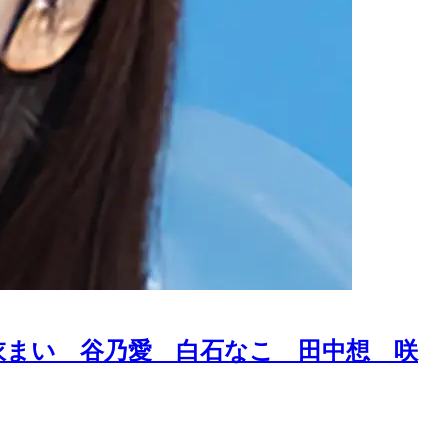
衣まい 谷乃愛 白石なこ 田中想 咲