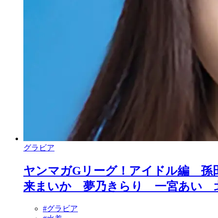
グラビア
ヤンマガGリーグ！アイドル編 孫
来まいか 夢乃きらり 一宮あい 
#グラビア