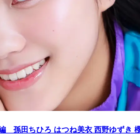
編 孫田ちひろ はつね美衣 西野ゆずき 