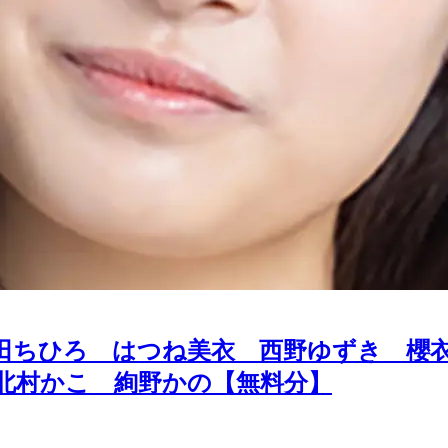
田ちひろ はつね美衣 西野ゆずき 櫻
北村かこ 絢野かの【無料分】