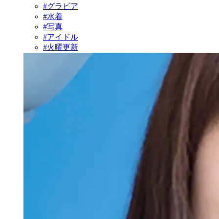
#グラビア
#水着
#写真
#アイドル
#火曜更新