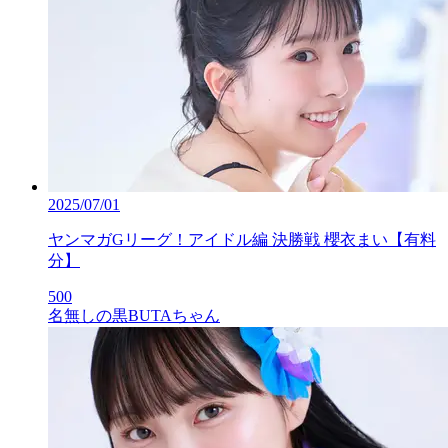
2025/07/01
ヤンマガGリーグ！アイドル編 決勝戦 櫻衣まい【有料
分】
500
名無しの黒BUTAちゃん