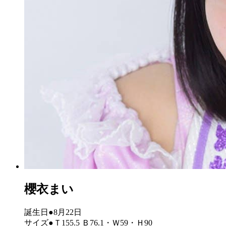
櫻衣まい
誕生日●8月22日
サイズ●Ｔ155.5 Ｂ76.1・Ｗ59・Ｈ90