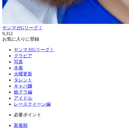
ヤンマガGリーグ！
9,312
お気に入りに登録
ヤンマガGリーグ！
グラビア
写真
水着
火曜更新
タレント
キャバ嬢
姫グラ編
アイドル
レースクイーン編
必要ポイント
新着順