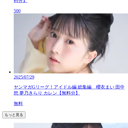
料分】
500
2025/07/29
ヤンマガGリーグ！アイドル編 総集編 櫻衣まい 田中
想 夢乃きらり カレン【無料分】
無料
もっと見る