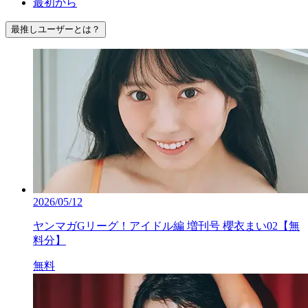
最初から
最推しユーザーとは？
2026/05/12
ヤンマガGリーグ！アイドル編 増刊号 櫻衣まい02【無
料分】
無料