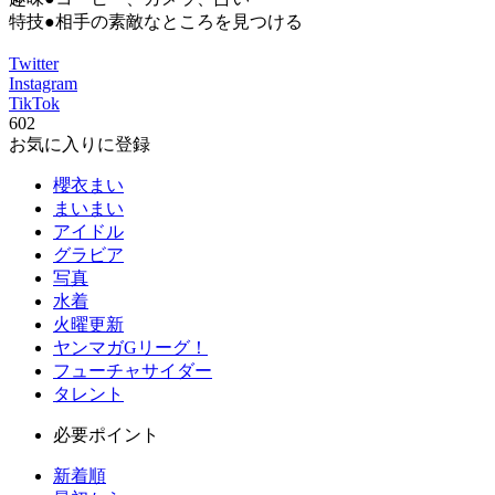
特技●相手の素敵なところを見つける
Twitter
Instagram
TikTok
602
お気に入りに登録
櫻衣まい
まいまい
アイドル
グラビア
写真
水着
火曜更新
ヤンマガGリーグ！
フューチャサイダー
タレント
必要ポイント
新着順