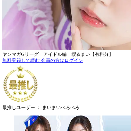
ヤンマガGリーグ！アイドル編 櫻衣まい【有料分】
無料登録して読む
会員の方はログイン
最推しユーザー ：
まいまいぺろぺろ