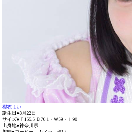
櫻衣まい
誕生日●8月22日
サイズ●Ｔ155.5 Ｂ76.1・Ｗ59・Ｈ90
出身地●神奈川県
趣味●コーヒー、カメラ、占い