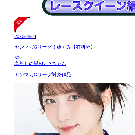
2026/08/04
ヤンマガGリーグ！葵くみ【有料分】
500
名無しの黒BUTAちゃん
ヤンマガGリーグ対象作品