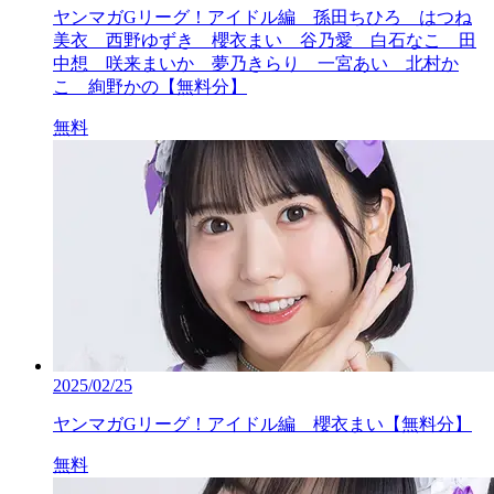
ヤンマガGリーグ！アイドル編 孫田ちひろ はつね
美衣 西野ゆずき 櫻衣まい 谷乃愛 白石なこ 田
中想 咲来まいか 夢乃きらり 一宮あい 北村か
こ 絢野かの【無料分】
無料
2025/02/25
ヤンマガGリーグ！アイドル編 櫻衣まい【無料分】
無料