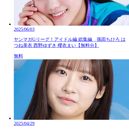
2025/06/03
ヤンマガGリーグ！アイドル編 総集編 孫田ちひろ は
つね美衣 西野ゆずき 櫻衣まい【無料分】
無料
2025/04/29