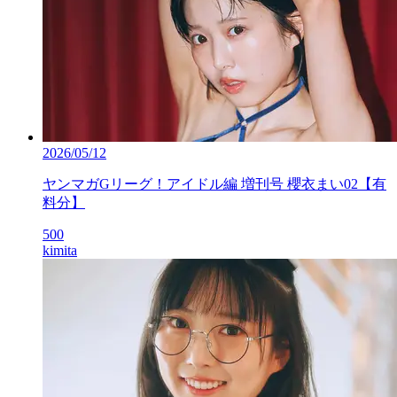
2026/05/12
ヤンマガGリーグ！アイドル編 増刊号 櫻衣まい02【有
料分】
500
kimita