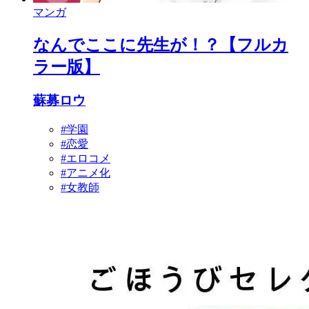
マンガ
なんでここに先生が！？【フルカ
ラー版】
蘇募ロウ
#学園
#恋愛
#エロコメ
#アニメ化
#女教師