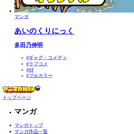
マンガ
あいのくりにっく
多田乃伸明
#ギャグ・コメディ
#ラブコメ
#SF
#フルカラー
トップページ
マンガ
マンガトップ
マンガ作品一覧