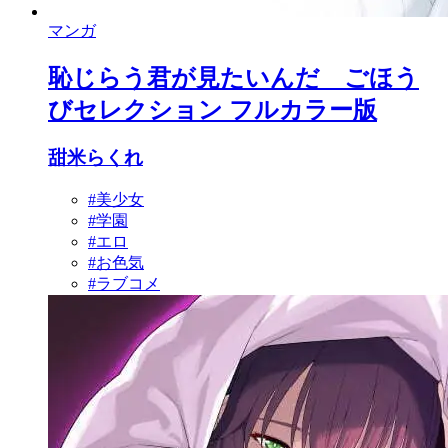
マンガ
恥じらう君が見たいんだ ごほう
びセレクション フルカラー版
甜米らくれ
#美少女
#学園
#エロ
#お色気
#ラブコメ