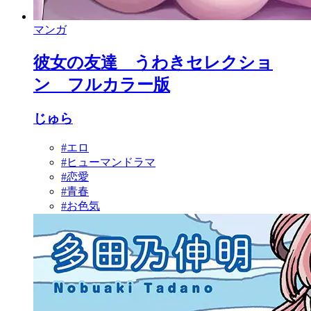
マンガ
彼女の友達 うわきセレクショ
ン フルカラー版
じゅら
#エロ
#ヒューマンドラマ
#恋愛
#青春
#お色気