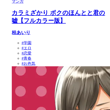
マンガ
カラミざかり ボクのほんとと君の
嘘【フルカラー版】
桂あいり
#学園
#エロ
#恋愛
#青春
#お色気