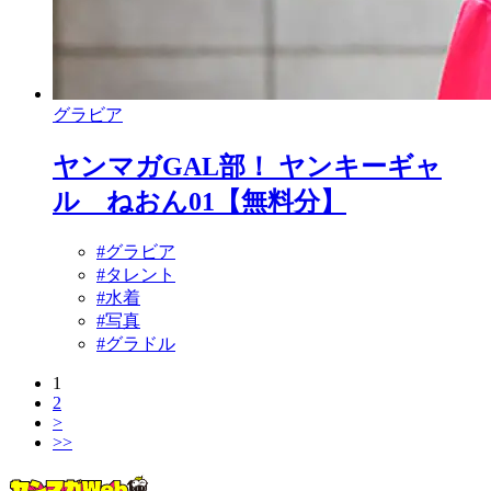
グラビア
ヤンマガGAL部！ ヤンキーギャ
ル ねおん01【無料分】
#グラビア
#タレント
#水着
#写真
#グラドル
1
2
>
>>