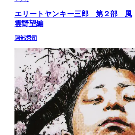
エリートヤンキー三郎 第２部 風
雲野望編
阿部秀司