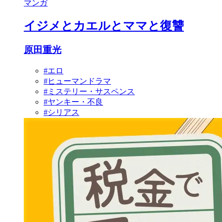
マンガ
イジメとカエルとママと復讐
原田重光
#エロ
#ヒューマンドラマ
#ミステリー・サスペンス
#ヤンキー・不良
#シリアス