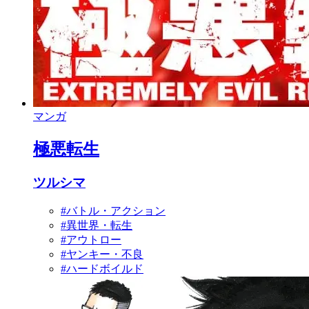
マンガ
極悪転生
ツルシマ
#バトル・アクション
#異世界・転生
#アウトロー
#ヤンキー・不良
#ハードボイルド