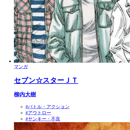
マンガ
セブン☆スターＪＴ
柳内大樹
#バトル・アクション
#アウトロー
#ヤンキー・不良