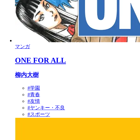
マンガ
ONE FOR ALL
柳内大樹
#学園
#青春
#友情
#ヤンキー・不良
#スポーツ