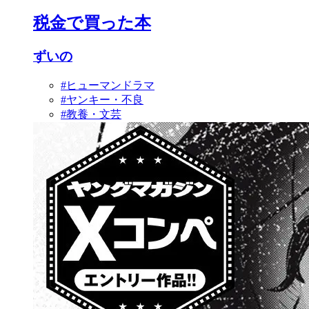
税金で買った本
ずいの
#ヒューマンドラマ
#ヤンキー・不良
#教養・文芸