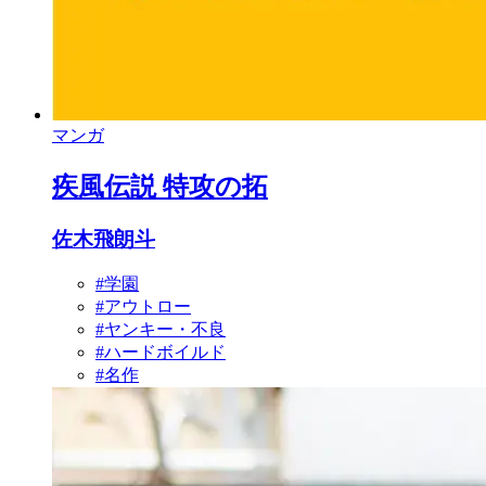
マンガ
疾風伝説 特攻の拓
佐木飛朗斗
#学園
#アウトロー
#ヤンキー・不良
#ハードボイルド
#名作