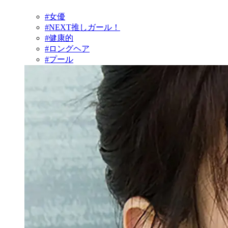
#女優
#NEXT推しガール！
#健康的
#ロングヘア
#プール