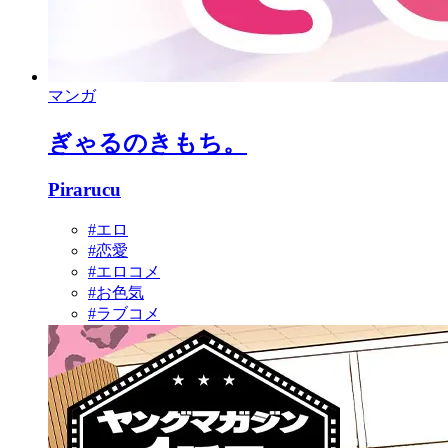
マンガ
ぎゃるのきもち。
Pirarucu
#エロ
#恋愛
#エロコメ
#お色気
#ラブコメ