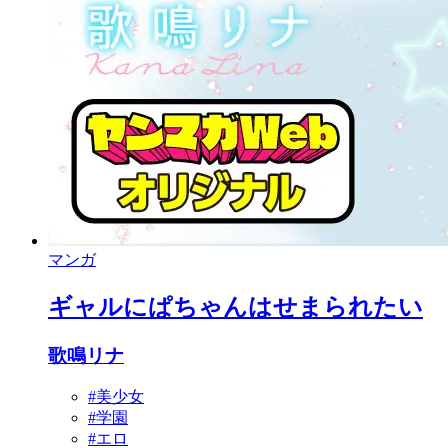
マンガ
ギャルにぱちゃんはせまられたい
歌鳴リナ
#美少女
#学園
#エロ