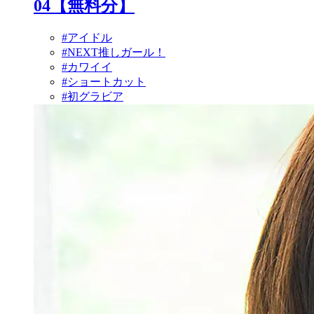
04【無料分】
#アイドル
#NEXT推しガール！
#カワイイ
#ショートカット
#初グラビア