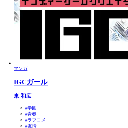
マンガ
IGCガール
東 和広
#学園
#青春
#ラブコメ
#友情