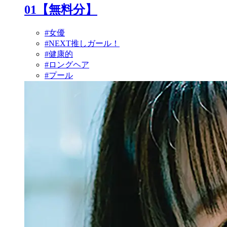
01【無料分】
#女優
#NEXT推しガール！
#健康的
#ロングヘア
#プール