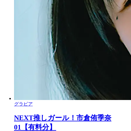
グラビア
NEXT推しガール！市倉侑季奈
01【有料分】