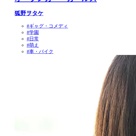
狐野ヲタケ
#ギャグ・コメディ
#学園
#日常
#萌え
#車・バイク