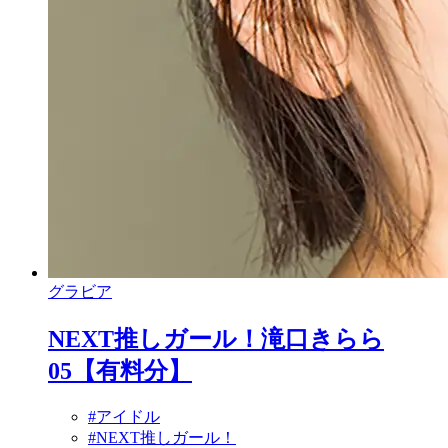
グラビア
NEXT推しガール！滝口きらら
05【有料分】
#アイドル
#NEXT推しガール！