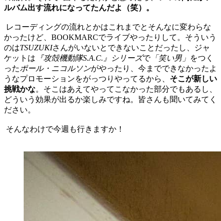
ルバム出す流れになってたんだよ（笑）。
レコーディングの流れとかはこれまでとそんなに変わらな
かったけど、BOOKMARCでライブやったりして。そういう
のは
TSUZUKI
さんがいないとできないことだったし、ジャ
ケットは
『攻殻機動隊S.A.C.』シリーズ
で
「笑い男」
をつく
った
ポール・ニコルソン
がやったり、今までできなかったよ
うなプロモーションをがっつりやってるから、
そこが新しい
挑戦かな
。そこはあえてやってこなかった部分でもあるし、
どういう効果が出るか楽しみですね。皆さんも聞いてみてく
ださい。
そんなわけで今週も行きますか！