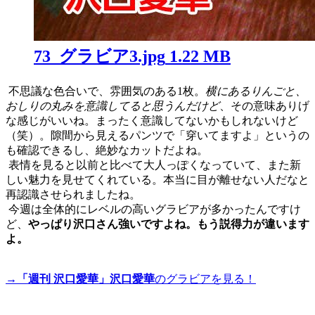
73_グラビア3.jpg
1.22 MB
不思議な色合いで、雰囲気のある1枚。
横にあるりんごと、
おしりの丸みを意識してると思うんだけど
、その意味ありげ
な感じがいいね。まったく意識してないかもしれないけど
（笑）。隙間から見えるパンツで「穿いてますよ」というの
も確認できるし、絶妙なカットだよね。
表情を見ると以前と比べて大人っぽくなっていて、また新
しい魅力を見せてくれている。本当に目が離せない人だなと
再認識させられましたね。
今週は全体的にレベルの高いグラビアが多かったんですけ
ど、
やっぱり沢口さん強いですよね。もう説得力が違います
よ。
→
「週刊 沢口愛華」沢口愛華
のグラビアを見る！