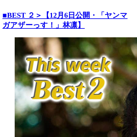
■
BEST ２＞【12月6日公開・「ヤンマ
ガアザーっす！」林凛】