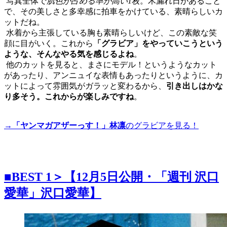
写真全体で
肌色が占める率が高い1枚
。木漏れ日があること
で、その美しさと多幸感に拍車をかけている、素晴らしいカ
ットだね。
水着から主張している胸も素晴らしいけど、この素敵な笑
顔に目がいく。これから
「グラビア」をやっていこうという
ような、そんなやる気を感じるよね
。
他のカットを見ると、まさにモデル！というようなカット
があったり、アンニュイな表情もあったりというように、カ
ットによって雰囲気がガラッと変わるから、
引き出しはかな
り多そう。これからが楽しみですね
。
→
「ヤンマガアザーっす！」林凛
のグラビアを見る！
■
BEST 1＞【12月5日公開・「週刊 沢口
愛華」沢口愛華】