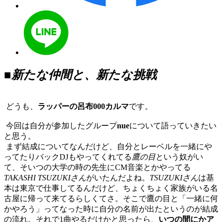
■新たな仲間と、新たな挑戦
どうも、
ラッパーの呂布000カルマ
です。
今回は自分が参加したグループ
nue
について語っていきたい
と思う。
まず結成についてなんだけど、自分とレーベルを一緒にや
ってたりバックDJもやってくれてる
鷹の目
という奴がい
て、そいつの大学の時の先生にCM音楽とかやってる
TAKASHI TSUZUKIさん
がいたんだよね。
TSUZUKIさん
は基
本は東京で仕事してるんだけど、ちょくちょく家族がいる名
古屋に帰って来てるらしくてさ。そこで鷹の目と「一緒に何
かやろう」ってなった時に自分の名前が出たというのが結成
の流れ。それで1曲やるだけかと思ったら、
いつの間にかア