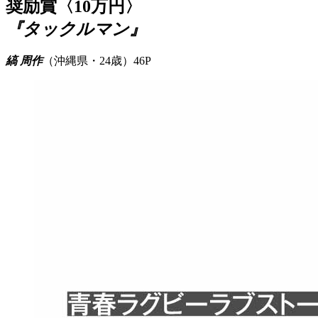
奨励賞〈10万円〉
『タックルマン』
縞 周作
（沖縄県・24歳）46P