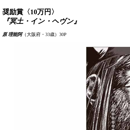
奨励賞〈10万円〉
『冥土・イン・ヘヴン』
原 理能阿
（大阪府・33歳）30P