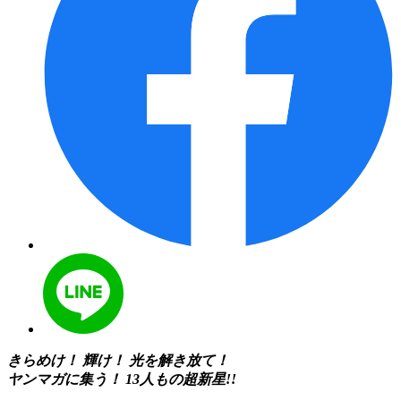
きらめけ！ 輝け！ 光を解き放て！
ヤンマガに集う！ 13人もの超新星!!