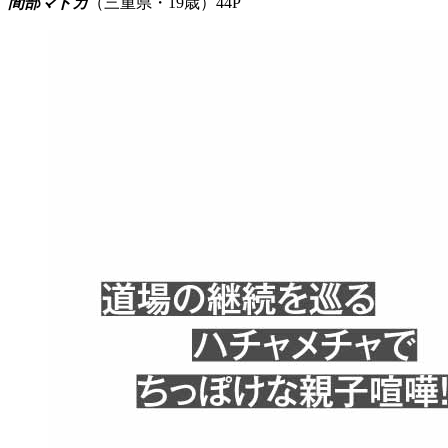
間部マドカ
（三重県・19歳）44P