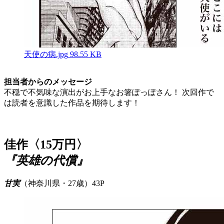
天使の病.jpg
98.55 KB
担当者からのメッセージ
不穏で不気味な演出がお上手なお箸ぽっぽさん！ 次回作で
は読者を意識した作品を期待します！
佳作〈15万円〉
『英雄の代償』
甘実
（神奈川県・27歳）43P