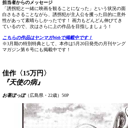
担当者からのメッセージ
「誘拐犯と一緒に映画を観ることになった」という状況の面
白さもさることながら、誘拐犯が主人公を攫った目的に意外
性があって素晴らしかったです！ 画力もどんどん伸びてき
ているので、次はさらに上の作品を目指しましょう！
こちらの作品はヤンマガWebで掲載中です！
※3月期の特別特典として、本作は5月20日発売の月刊ヤング
マガジン第６号にも掲載中です！
佳作〈15万円〉
『天使の病』
お著ぽっぽ
（広島県・22歳）50P