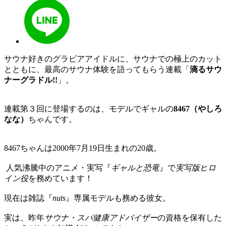
サウナ好きのグラビアアイドルに、サウナでの極上のカット
とともに、最高のサウナ体験を語ってもらう連載「
滴るサウ
ナーグラドル!!
」。
連載第３回に登場するのは、モデルでギャルの
8467（やしろ
なな）
ちゃんです。
8467ちゃんは2000年7月19日生まれの20歳。
人気沸騰中のアニメ・実写『
ギャルと恐竜
』で
実写版ヒロ
イン役
を務めています！
現在は雑誌『
nuts
』専属モデルも務める彼女。
実は、昨年
サウナ・スパ健康アドバイザー
の資格を保有した