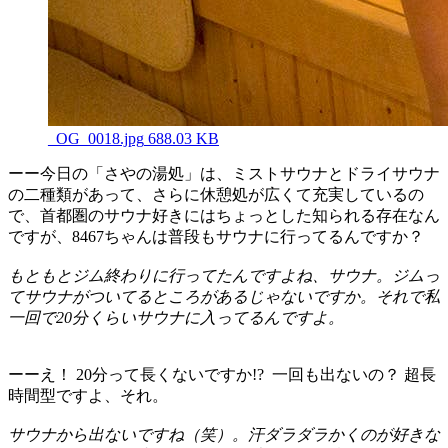
_OG_0018.jpg
688.03 KB
ーー今日の「さやの湯処」は、ミストサウナとドライサウナ
の二種類があって、さらに休憩処が広くて充実しているの
で、首都圏のサウナ好きにはちょっとした知られる存在なん
ですが、8467ちゃんは普段もサウナに行ってるんですか？
もともとジム終わりに行ってたんですよね、サウナ。ジムっ
てサウナがついてるところがあるじゃないですか。それで私
一回で20分くらいサウナに入ってるんですよ。
ーーえ！ 20分って長くないですか!? 一回も出ないの？ 超長
時間型ですよ、それ。
サウナから出ないですね（笑）。汗ダラダラかくのが好きな