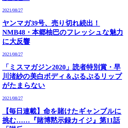
2021/08/27
ヤンマガ39号、売り切れ続出！
NMB48・本郷柚巴のフレッシュな魅力
に大反響
2021/08/27
「ミスマガジン2020」読者特別賞・早
川渚紗の美白ボディ＆ぷるぷるリップ
がたまらない
2021/08/27
【毎日連載】命を賭けたギャンブルに
挑む……『賭博黙示録カイジ』第11話