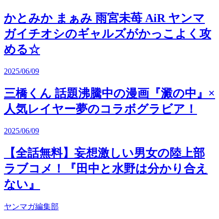
かとみか まぁみ 雨宮未苺 AiR ヤンマ
ガイチオシのギャルズがかっこよく攻
める☆
2025/06/09
三橋くん 話題沸騰中の漫画『澱の中』×
人気レイヤー夢のコラボグラビア！
2025/06/09
【全話無料】妄想激しい男女の陸上部
ラブコメ！『田中と水野は分かり合え
ない』
ヤンマガ編集部