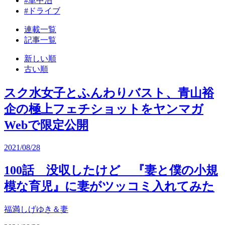
#車中泊
#ドライブ
連載一覧
記事一覧
新しい順
古い順
スク水女子とふんわりバスト、青山裕
企の極上フェチショットをヤンマガ
Webで限定公開
2021/08/28
100話 没収したけど 『妻と僕の小規
模な育児』に妻がツッコミ入れてみた
福満しげゆき＆妻