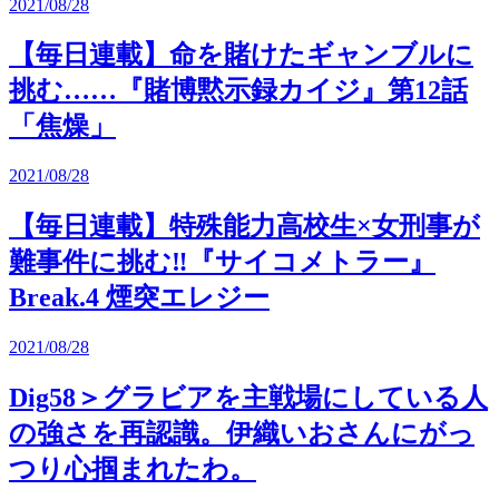
2021/08/28
【毎日連載】命を賭けたギャンブルに
挑む……『賭博黙示録カイジ』第12話
「焦燥」
2021/08/28
【毎日連載】特殊能力高校生×女刑事が
難事件に挑む‼︎『サイコメトラー』
Break.4 煙突エレジー
2021/08/28
Dig58＞グラビアを主戦場にしている人
の強さを再認識。伊織いおさんにがっ
つり心掴まれたわ。