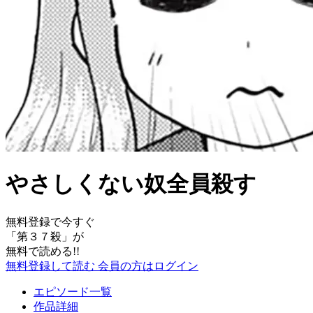
やさしくない奴全員殺す
無料登録で今すぐ
「
第３７殺
」が
無料で読める!!
無料登録して読む
会員の方はログイン
エピソード一覧
作品詳細