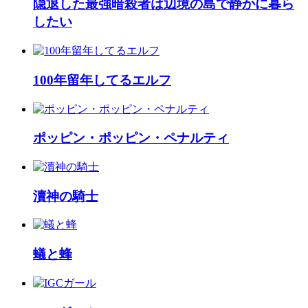
隠退した最強暗殺者は辺境の島で静かに暮ら
したい
100年留年してるエルフ
ポッピン・ポッピン・ペナルティ
瀆神の騎士
蟻と蜂