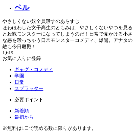
ペル
やさしくない奴全員殺すのあらすじ
ほわほわした女子高生のともみは、やさしくないやつを見る
と殺戮モンスターになってしまうのだ！日常で見かける小さ
な悪を殺っちゃう日常モンスターコメディ、爆誕。アナタの
敵も今日殺戮！
1,619
お気に入りに登録
ギャグ・コメディ
学園
日常
スプラッター
必要ポイント
新着順
最初から
※
無料
は1日で読める数に限りがあります。