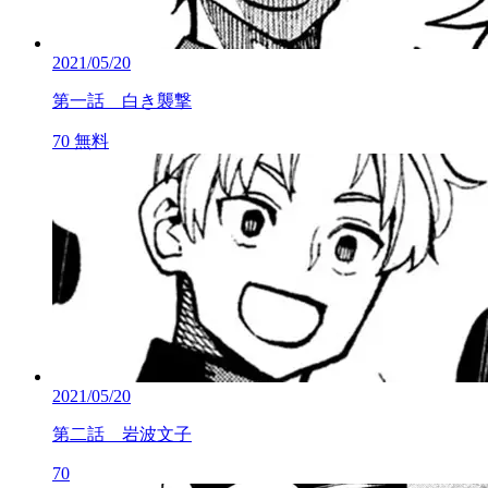
2021/05/20
第一話 白き襲撃
70
無料
2021/05/20
第二話 岩波文子
70