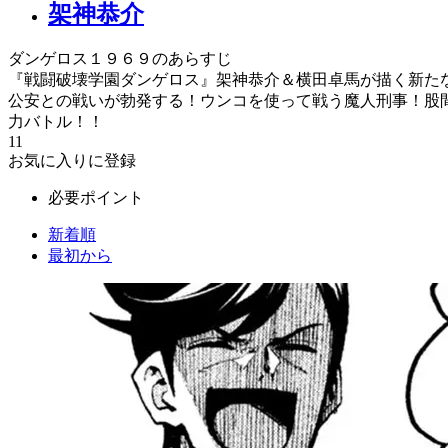
架神恭介
ダンゲロス１９６９のあらすじ
『戦闘破壊学園ダンゲロス』架神恭介＆横田卓馬が描く新たな
公安との戦いが勃発する！ウンコを使って戦う魔人刑事！股
力バトル！！
11
お気に入りに登録
必要ポイント
新着順
最初から