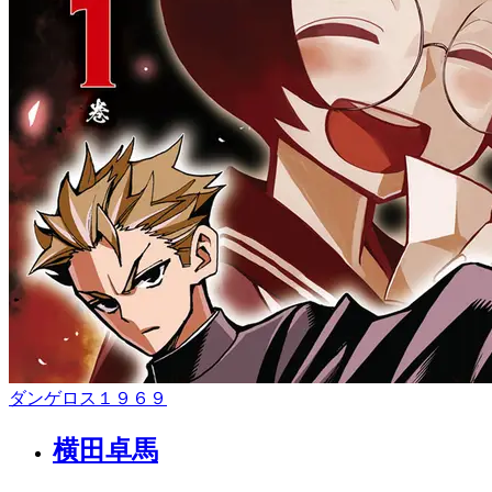
ダンゲロス１９６９
横田卓馬