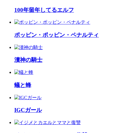
100年留年してるエルフ
ポッピン・ポッピン・ペナルティ
瀆神の騎士
蟻と蜂
IGCガール