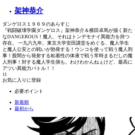
架神恭介
ダンゲロス１９６９のあらすじ
『戦闘破壊学園ダンゲロス』架神恭介＆横田卓馬が描く新た
なDANGEROUS！魔人、それはトンデモナイ異能力を持つ
存在。 一九六九年。東京大学安田講堂をめぐる、魔人学生
と魔人公安との戦いが勃発する！ウンコを使って戦う魔人刑
事！股間から発射する粘着性の体液で戦う常時まるだしの魔
人刑事！対する魔人学生側も。わけわかんねぇけど、最高に
アツい異能力バトル！！
11
お気に入りに登録
必要ポイント
新着順
最初から