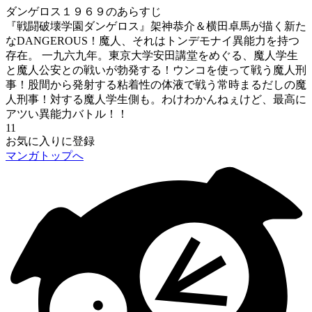
ダンゲロス１９６９のあらすじ
『戦闘破壊学園ダンゲロス』架神恭介＆横田卓馬が描く新た
なDANGEROUS！魔人、それはトンデモナイ異能力を持つ
存在。 一九六九年。東京大学安田講堂をめぐる、魔人学生
と魔人公安との戦いが勃発する！ウンコを使って戦う魔人刑
事！股間から発射する粘着性の体液で戦う常時まるだしの魔
人刑事！対する魔人学生側も。わけわかんねぇけど、最高に
アツい異能力バトル！！
11
お気に入りに登録
マンガトップへ