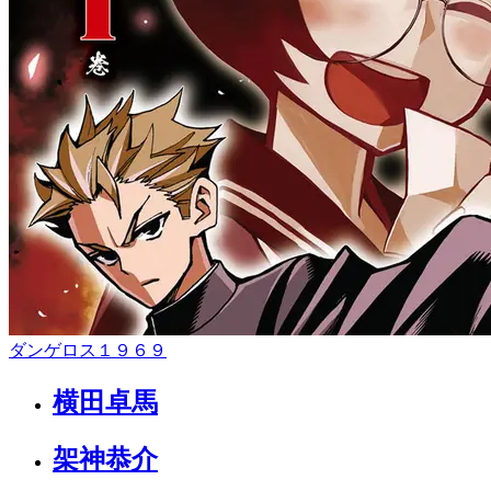
ダンゲロス１９６９
横田卓馬
架神恭介