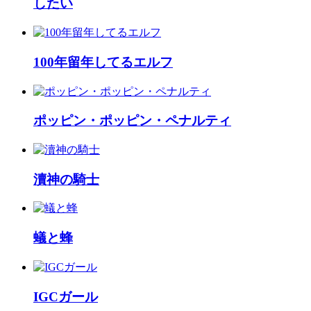
したい
100年留年してるエルフ
ポッピン・ポッピン・ペナルティ
瀆神の騎士
蟻と蜂
IGCガール