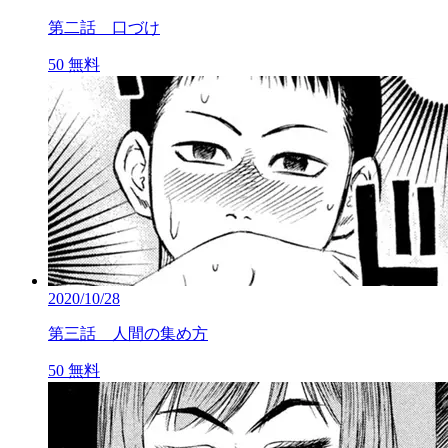
第二話 口づけ
50
無料
2020/10/28
第三話 人間の集め方
50
無料