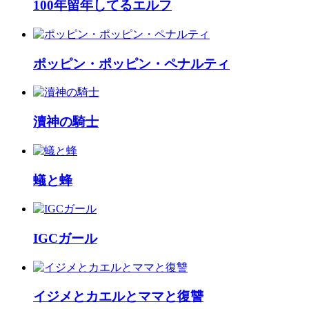
100年留年してるエルフ
ポッピン・ポッピン・ペナルティ
瀆神の騎士
蟻と蜂
IGCガール
イジメとカエルとママと復讐