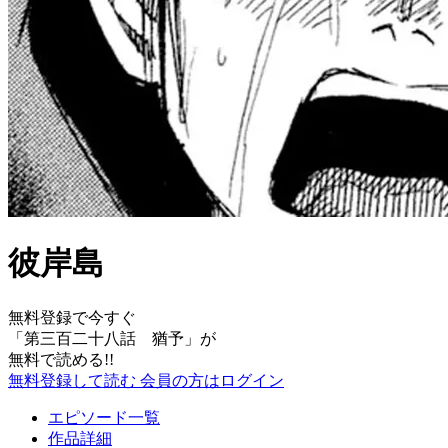
彼岸島
無料登録で今すぐ
「
第三百二十八話 猶予
」が
無料で読める!!
無料登録して読む
会員の方はログイン
エピソード一覧
作品詳細