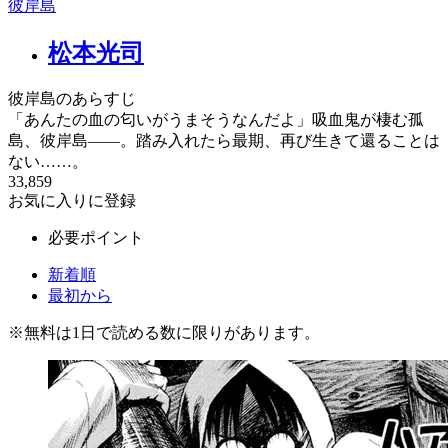
彼岸島
松本光司
彼岸島のあらすじ
「あんたの血の匂いがうまそうなんだよ」吸血鬼が棲む孤
島、彼岸島――。踏み入れたら最期、再び生きて還ることは
ない……。
33,859
お気に入りに登録
必要ポイント
新着順
最初から
※
無料
は1日で読める数に限りがあります。