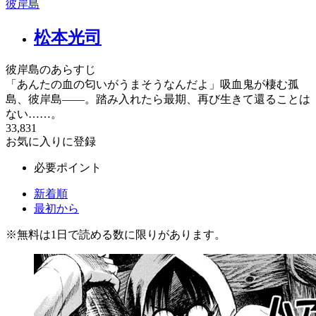
彼岸島
松本光司
彼岸島のあらすじ
「あんたの血の匂いがうまそうなんだよ」吸血鬼が棲む孤
島、彼岸島――。踏み入れたら最期、再び生きて還ることは
ない……。
33,831
お気に入りに登録
必要ポイント
新着順
最初から
※
無料
は1日で読める数に限りがあります。