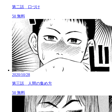
第二話 口づけ
50
無料
2020/10/28
第三話 人間の集め方
50
無料