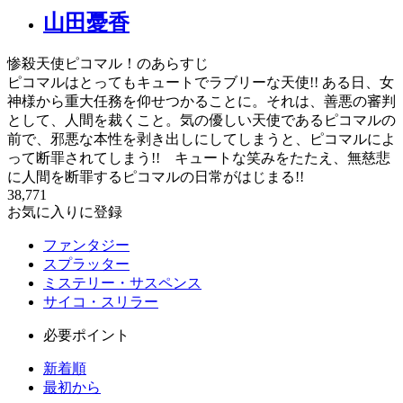
山田憂香
惨殺天使ピコマル！のあらすじ
ピコマルはとってもキュートでラブリーな天使!! ある日、女
神様から重大任務を仰せつかることに。それは、善悪の審判
として、人間を裁くこと。気の優しい天使であるピコマルの
前で、邪悪な本性を剥き出しにしてしまうと、ピコマルによ
って断罪されてしまう!! キュートな笑みをたたえ、無慈悲
に人間を断罪するピコマルの日常がはじまる!!
38,771
お気に入りに登録
ファンタジー
スプラッター
ミステリー・サスペンス
サイコ・スリラー
必要ポイント
新着順
最初から