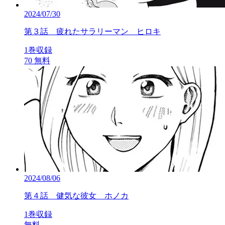
2024/07/30
第３話 疲れたサラリーマン ヒロキ
1巻収録
70
無料
2024/08/06
第４話 健気な彼女 ホノカ
1巻収録
無料