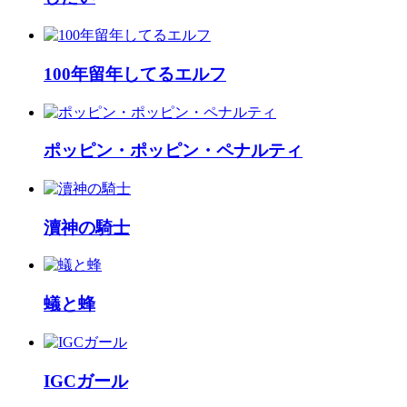
100年留年してるエルフ
ポッピン・ポッピン・ペナルティ
瀆神の騎士
蟻と蜂
IGCガール