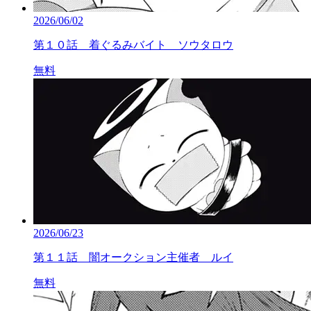
2026/06/02
第１０話 着ぐるみバイト ソウタロウ
無料
2026/06/23
第１１話 闇オークション主催者 ルイ
無料