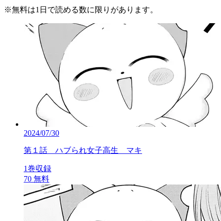
※
無料
は1日で読める数に限りがあります。
2024/07/30
第１話 ハブられ女子高生 マキ
1巻収録
70
無料