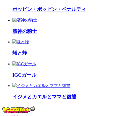
ポッピン・ポッピン・ペナルティ
瀆神の騎士
蟻と蜂
IGCガール
イジメとカエルとママと復讐