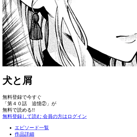
犬と屑
無料登録で今すぐ
「
第４０話 追憶②
」が
無料で読める!!
無料登録して読む
会員の方はログイン
エピソード一覧
作品詳細