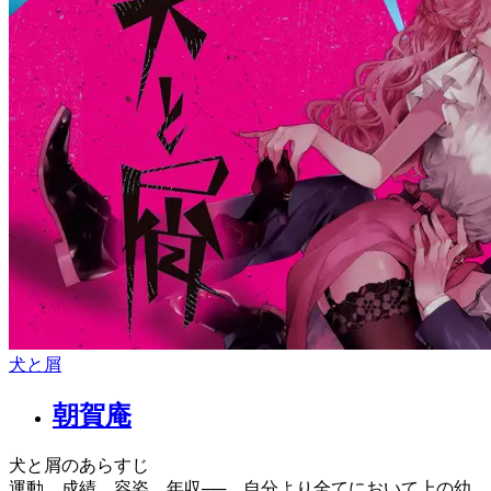
犬と屑
朝賀庵
犬と屑のあらすじ
運動、成績、容姿、年収──。自分より全てにおいて上の幼