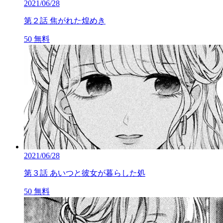
2021/06/28
第２話 焦がれた煌めき
50
無料
2021/06/28
第３話 あいつと彼女が暮らした処
50
無料