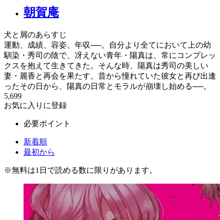
朝賀庵
犬と屑のあらすじ
運動、成績、容姿、年収──。自分より全てにおいて上の幼
馴染・秀司の陰で、冴えない青年・陽真は、常にコンプレッ
クスを抱えて生きてきた。そんな時、陽真は秀司の美しい
妻・麗香と再会を果たす。昔から憧れていた彼女と再び出逢
ったその日から、陽真の日常とモラルが崩壊し始める──。
5,699
お気に入りに登録
必要ポイント
新着順
最初から
※
無料
は1日で読める数に限りがあります。