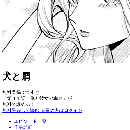
犬と屑
無料登録で今すぐ
「
第４１話 俺と彼女の幸せ
」が
無料で読める!!
無料登録して読む
会員の方はログイン
エピソード一覧
作品詳細