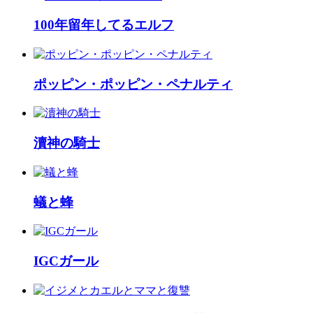
100年留年してるエルフ
ポッピン・ポッピン・ペナルティ
瀆神の騎士
蟻と蜂
IGCガール