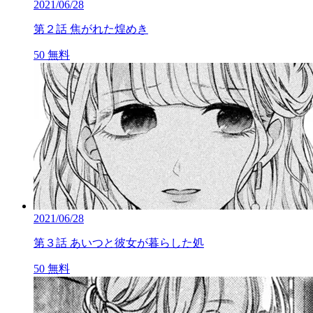
2021/06/28
第２話 焦がれた煌めき
50
無料
2021/06/28
第３話 あいつと彼女が暮らした処
50
無料