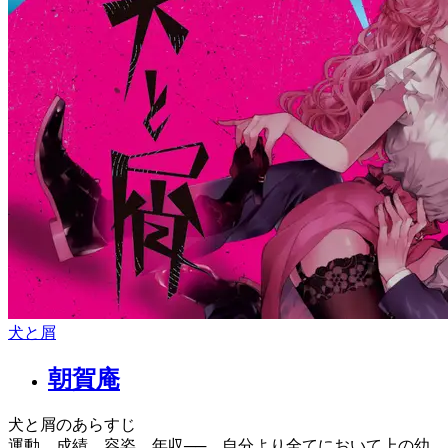
犬と屑
朝賀庵
犬と屑のあらすじ
運動、成績、容姿、年収──。自分より全てにおいて上の幼