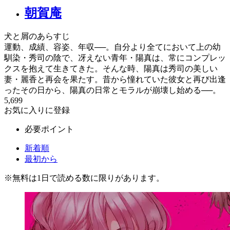
朝賀庵
犬と屑のあらすじ
運動、成績、容姿、年収──。自分より全てにおいて上の幼
馴染・秀司の陰で、冴えない青年・陽真は、常にコンプレッ
クスを抱えて生きてきた。そんな時、陽真は秀司の美しい
妻・麗香と再会を果たす。昔から憧れていた彼女と再び出逢
ったその日から、陽真の日常とモラルが崩壊し始める──。
5,699
お気に入りに登録
必要ポイント
新着順
最初から
※
無料
は1日で読める数に限りがあります。